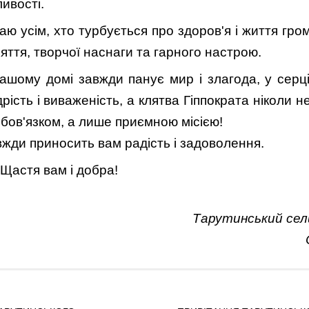
ивості.
ю усім, хто турбується про здоров'я і життя гро
зяття, творчої наснаги та гарного настрою.
ашому домі завжди панує мир і злагода, у серці
рість і виваженість, а клятва Гіппократа ніколи н
бов'язком, а лише приємною місією!
жди приносить вам радість і задоволення.
 Щастя вам і добра!
Тарутинський сел