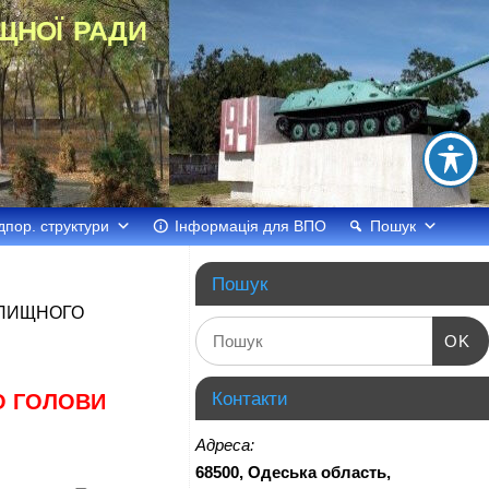
щної ради
дпор. структури
Інформація для ВПО
Пошук
Пошук
ЕЛИЩНОГО
OK
Контакти
О ГОЛОВИ
Адреса:
68500, Одеська область,