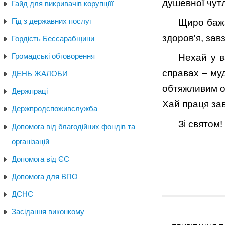
душевної чутл
Гайд для викривачів корупціїї
Гід з державних послуг
Щиро бажа
здоров'я, зав
Гордість Бессарабщини
Громадські обговорення
Нехай у в
справах – муд
ДЕНЬ ЖАЛОБИ
обтяжливим о
Держпраці
Хай праця зав
Держпродспоживслужба
Зі святом!
Допомога від благодійних фондів та
організацій
Допомога від ЄС
Допомога для ВПО
ДСНС
Засідання виконкому