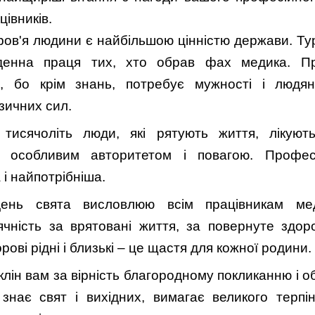
івників.
ров'я людини є найбільшою цінністю держави. Ту
енна праця тих, хто обрав фах медика. Пр
а, бо крім знань, потребує мужності і людян
зичних сил.
 тисячоліть люди, які рятують життя, лікуют
я особливим авторитетом і повагою. Профе
і найпотрібніша.
ень свята висловлюю всім працівникам мед
чність за врятовані життя, за повернуте здоров
рові рідні і близькі – це щастя для кожної родини.
клін вам за вірність благородному покликанню і о
знає свят і вихідних, вимагає великого терпін