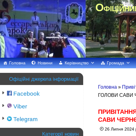
Офіційни
Головна
Новини
Керівництво
Громада
Офіційні джерела інформації
Головна
»
Приві
Facebook
ГОЛОВИ САВИ 
Viber
ПРИВІТАНН
Telegram
САВИ ЧЕРНЄ
26 Липня 2024 
Категорії новин