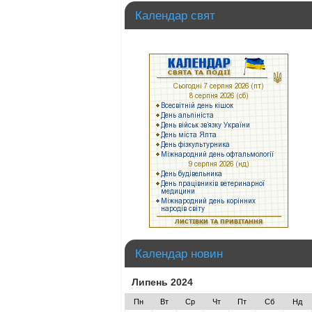
Календар свят
Календар новин
Липень 2024
Пн
Вт
Ср
Чт
Пт
Сб
Нд