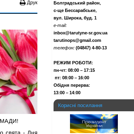
Друк
Болградський район,
с-ще Бессарабське,
вул. Широка, буд. 1
e-mail:
inbox@tarutyne-sr.gov.ua
tarutinops@gmail.com
телефон:
(04847) 4-80-13
РЕЖИМ РОБОТИ:
пн-чт:
08:00 – 17:15
п
т:
08:00 – 16:00
Обідня перерва:
13:00 – 14:00
Корисні посилання
ОМАДИ!
о свята - Дня