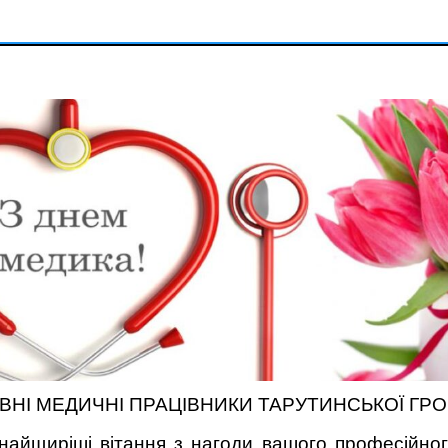
НІ МЕДИЧНІ ПРАЦІВНИКИ ТАРУТИНСЬКОЇ ГР
найщиріші вітання з нагоди вашого професійног