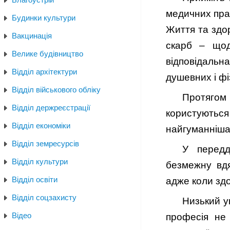
медичних прац
Будинки культури
Життя та здо
Вакцинація
скарб – щод
Велике будівництво
відповідальн
Відділ архітектури
душевних і фі
Відділ військового обліку
Протягом
Відділ держреєстрації
користуютьс
Відділ економіки
найгуманніша 
Відділ земресурсів
У передд
Відділ культури
безмежну вдя
Відділ освіти
адже коли здо
Відділ соцзахисту
Низький у
Відео
професія не 