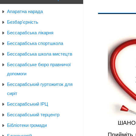
Апаратна нарада
Безбар'єрність
Бессарабська лікарня
Бессарабська спортшкола
Бессарабська школа мистецтв
Бессарабське бюро правничої
допомоги
Бессарабський гуртожиток для
сиріт
Бессарабський ІРЦ
Бессарабський терцентр
ШАНОВ
Бібліотеки громади
Прийміть 
Благоустрій