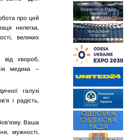
рбота про цей
аця нелегка,
ості, великих
ь від хвороб,
сія медика –
ичної галузі
'я і радість,
бов'язку. Ваша
ня, мужності,