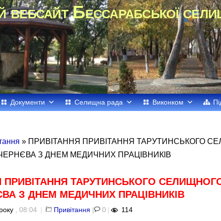
й вебсайт Бессарабської сели
Документи
Селищна рада
Виконком
Пі
тання
» ПРИВІТАННЯ ПРИВІТАННЯ ТАРУТИНСЬКОГО С
ЧЕРНЄВА З ДНЕМ МЕДИЧНИХ ПРАЦІВНИКІВ
Я ПРИВІТАННЯ ТАРУТИНСЬКОГО СЕЛИЩНОГ
ВА З ДНЕМ МЕДИЧНИХ ПРАЦІВНИКІВ
року
, 08:04
|
Привітання
|
0
|
114