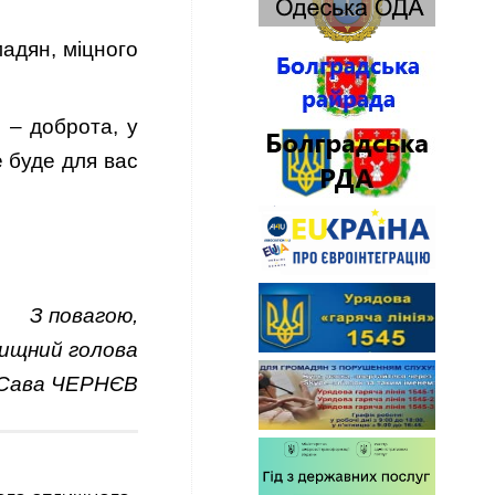
мадян, міцного
 – доброта, у
е буде для вас
З повагою,
ищний голова
Сава ЧЕРНЄВ