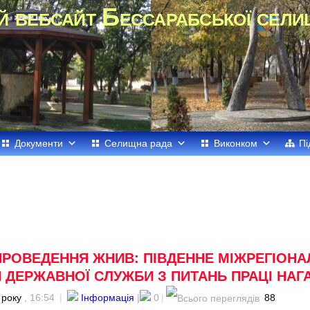
й вебсайт Бессарабської сели
Документи
Селищна рада
Виконком
Пі
ПРОВЕДЕННЯ ЖНИВ: ПІВДЕННЕ МІЖРЕГІОНА
 ДЕРЖАВНОЇ СЛУЖБИ З ПИТАНЬ ПРАЦІ НАГ
 року
, 16:54
|
Інформація
|
0
|
88