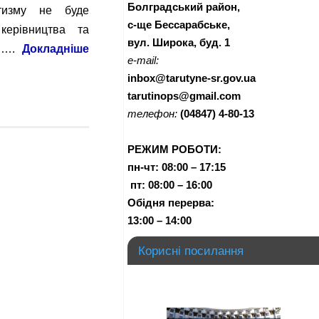
Болградський район,
тизму не буде
с-ще Бессарабське,
керівництва та
вул. Широка, буд. 1
тв….
Докладніше
e-mail:
inbox@tarutyne-sr.gov.ua
tarutinops@gmail.com
телефон:
(04847) 4-80-13
РЕЖИМ РОБОТИ:
пн-чт:
08:00 – 17:15
п
т:
08:00 – 16:00
Обідня перерва:
13:00 – 14:00
Корисні посилання