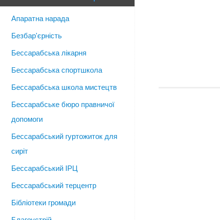
Апаратна нарада
Безбар'єрність
Бессарабська лікарня
Бессарабська спортшкола
Бессарабська школа мистецтв
Бессарабське бюро правничої
допомоги
Бессарабський гуртожиток для
сиріт
Бессарабський ІРЦ
Бессарабський терцентр
Бібліотеки громади
Благоустрій