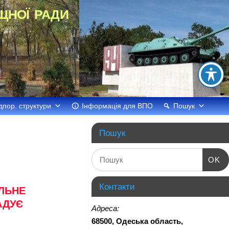
щної ради
дпор. структури
Інформація для ВПО
Пошук
Пошук
OK
Контакти
ЛЬНЕ
АДУЄ
Адреса:
68500, Одеська область,