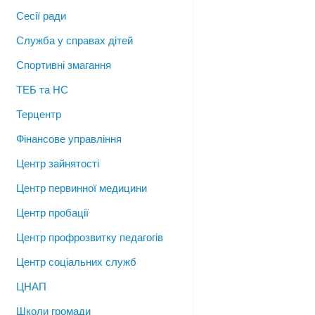
Сесії ради
Служба у справах дітей
Спортивні змагання
ТЕБ та НС
Терцентр
Фінансове управління
Центр зайнятості
Центр первинної медицини
Центр пробації
Центр профрозвитку педагогів
Центр соціальних служб
ЦНАП
Школи громади