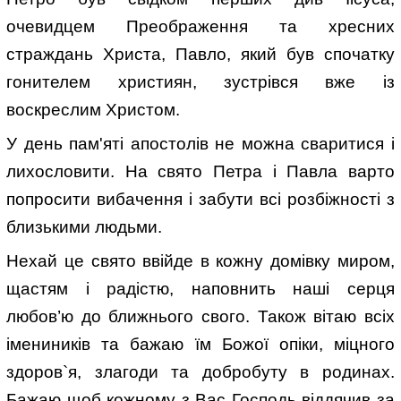
очевидцем Преображення та хресних
страждань Христа, Павло, який був спочатку
гонителем християн, зустрівся вже із
воскреслим Христом.
У день пам'яті апостолів не можна сваритися і
лихословити. На свято Петра і Павла варто
попросити вибачення і забути всі розбіжності з
близькими людьми.
Нехай це свято ввійде в кожну домівку миром,
щастям і радістю, наповнить наші серця
любов’ю до ближнього свого. Також вітаю всіх
імениників та бажаю їм Божої опіки, міцного
здоров`я, злагоди та добробуту в родинах.
Бажаю щоб кожному з Вас Господь віддячив за