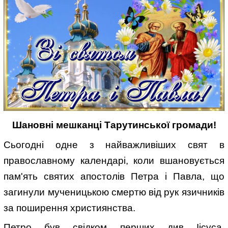
Шановні мешканці Тарутинської громади!
Сьогодні одне з найважливіших свят в
православному календарі, коли вшановується
пам'ять святих апостолів Петра і Павла, що
загинули мученицькою смертю від рук язичників
за поширення християнства.
Петро був свідком перших див Іісуса,