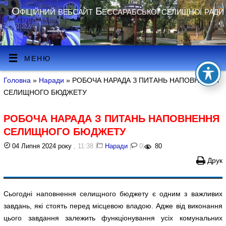
Офіційний вебсайт Бессарабської селищної ради
МЕНЮ
Головна
»
Наради
» РОБОЧА НАРАДА З ПИТАНЬ НАПОВНЕННЯ
СЕЛИЩНОГО БЮДЖЕТУ
РОБОЧА НАРАДА З ПИТАНЬ НАПОВНЕННЯ
СЕЛИЩНОГО БЮДЖЕТУ
04 Липня 2024 року
, 11:38
|
Наради
|
0
|
80
Друк
Сьогодні наповнення селищного бюджету є одним з важливих
завдань, які стоять перед місцевою владою. Адже від виконання
цього завдання залежить функціонування усіх комунальних