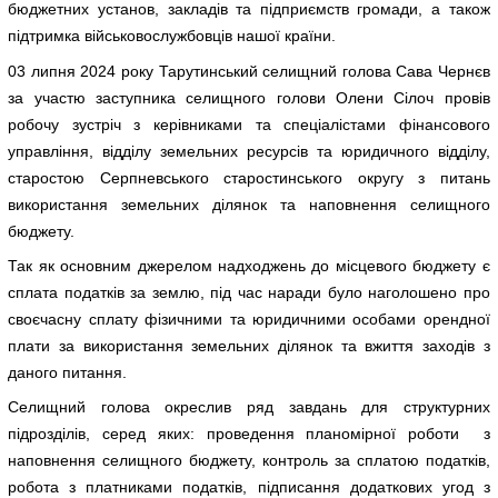
бюджетних установ, закладів та підприємств громади, а також
підтримка військовослужбовців нашої країни.
03 липня 2024 року Тарутинський селищний голова Сава Чернєв
за участю заступника селищного голови Олени Сілоч провів
робочу зустріч з керівниками та спеціалістами фінансового
управління, відділу земельних ресурсів та юридичного відділу,
старостою Серпневського старостинського округу з питань
використання земельних ділянок та наповнення селищного
бюджету.
Так як основним джерелом надходжень до місцевого бюджету є
сплата податків за землю, під час наради було наголошено про
своєчасну сплату фізичними та юридичними особами орендної
плати за використання земельних ділянок та вжиття заходів з
даного питання.
Селищний голова окреслив ряд завдань для структурних
підрозділів, серед яких: проведення планомірної роботи з
наповнення селищного бюджету, контроль за сплатою податків,
робота з платниками податків, підписання додаткових угод з