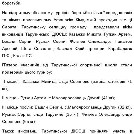
боротьби.
На відкритому обласному турнірі з боротьби вільної серед юнаків
та дівчат, присвяченому Афанасію Кіму, який проходив в с-щі
Сарата, Тарутинську селищну громаду представили вісім
вихованців Тарутинської ДЮСШ: Казанжи Микита, Гуткан Артем,
Башли Сергій, Руснак Сергій, Фільчев Олександр, Панаітов
Арсеній, Шега Севастян, Васілакі Юрій. тренери: Карабаджак
П.Ф , Калак Г.С.
Пʼятеро учасників від Тарутинської спортивної школи стали
призерами цього турніру:
I місце - Казанжи Микита, с-ще Серпневе (вагова категорія 71
кг);
II місце - Гуткан Артем, с.Малоярославець Другий (41 кг);
III місце посіли: Башли Сергій, с.Малоярославець Другий (32 кг),
Руснак Сергій, с-ще Тарутине (35 кг), Фільчев Олександр с-ще
Серпневе (65 кг).
Також вихованці Тарутинської ДЮСШ прийняли участь в