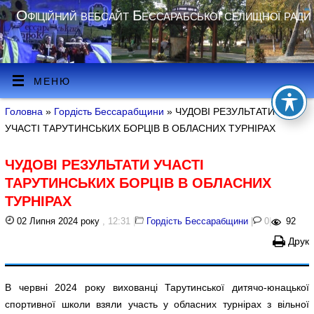
Офіційний вебсайт Бессарабської селищної ради
МЕНЮ
Головна
»
Гордість Бессарабщини
» ЧУДОВІ РЕЗУЛЬТАТИ
УЧАСТІ ТАРУТИНСЬКИХ БОРЦІВ В ОБЛАСНИХ ТУРНІРАХ
ЧУДОВІ РЕЗУЛЬТАТИ УЧАСТІ
ТАРУТИНСЬКИХ БОРЦІВ В ОБЛАСНИХ
ТУРНІРАХ
02 Липня 2024 року
, 12:31
|
Гордість Бессарабщини
|
0
|
92
Друк
В червні 2024 року вихованці Тарутинської дитячо-юнацької
спортивної школи взяли участь у обласних турнірах з вільної