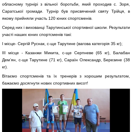
обласному турнірі з вільної боротьби, який проходив с. Зоря,
Саратської громади. Турнір був присвячений святу Трійця, в
якому прийняли участь 120 юних спортсменів.
Серед них і вихованці Тарутинської спортивної школи. Результати
участі наших юних спортсменів такі:
I місце- Сергій Руснак, с-ще Тарутине (вагова категорія 35 кг);
III місце - Казанжи Микита, с-ще Серпневе (65 кг), Балабан
Демʼян, с-ще Тарутине (71 кг), Сараїн Олександр, Березине (38
кг).
Вітаємо спортсменів та їх тренерів з хорошим результатом,
бажаємо досягнути нових спортивних висот!