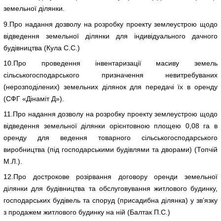
земельної ділянки.
9.Про надання дозволу на розробку проекту землеустрою щодо
відведення земельної ділянки для індивідуального дачного
будівництва (Кула С.С.)
10.Про проведення інвентаризації масиву земель
сільськогосподарського призначення невитребуваних
(нерозподілених) земельних ділянок для передачі їх в оренду
(СФГ «Дінаміт Д»).
11.Про надання дозволу на розробку проекту землеустрою щодо
відведення земельної ділянки орієнтовною площею 0,08 га в
оренду для ведення товарного сільськогосподарського
виробництва (під господарськими будівлями та дворами) (Топчій
М.Л.).
12.Про дострокове розірвання договору оренди земельної
ділянки для будівництва та обслуговування житлового будинку,
господарських будівель та споруд (присадибна ділянка) у зв’язку
з продажем житлового будинку на ній (Балтак П.С.)