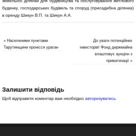
земельної ділянки для будівництва та обслуговування житлового
будинку, господарських будівель та споруд (присадибна ділянка)
в оренду Шикун В.П. та Шикун А.А.
«
Населеними пунктами
До уваги потенційних
Тарутинщини пронісся ураган
інвесторів! Фонд держмайна
влаштовує аукціон з
приватизації
»
Залишити відповідь
Щоб відправити коментар вам необхідно
авторизуватись
.