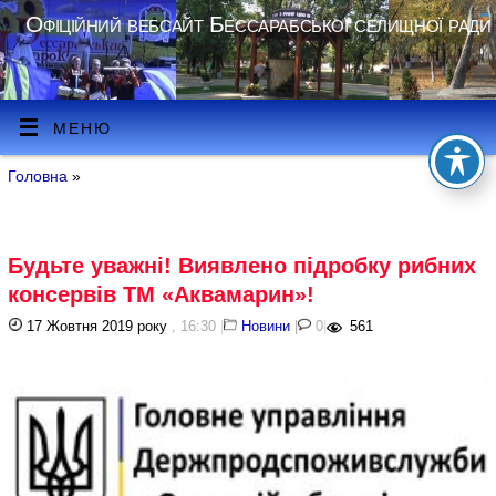
Офіційний вебсайт Бессарабської селищної ради
МЕНЮ
Головна
»
Будьте уважні! Виявлено підробку рибних
консервів ТМ «Аквамарин»!
17 Жовтня 2019 року
, 16:30
|
Новини
|
0
|
561