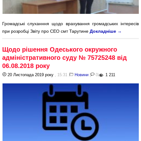
Громадські слуханння щодо врахування громадських інтересів
при розробці Звіту про СЕО смт Тарутине
Докладніше
→
Щодо рішення Одеського окружного
адміністративного суду № 75725248 від
06.08.2018 року
20 Листопада 2019 року
, 15:31
|
Новини
|
0
|
1 211