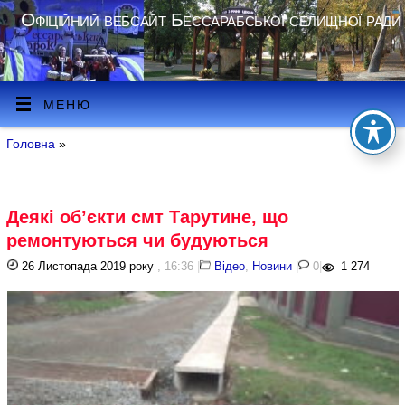
Офіційний вебсайт Бессарабської селищної ради
МЕНЮ
Головна
»
Деякі об’єкти смт Тарутине, що
ремонтуються чи будуються
26 Листопада 2019 року
, 16:36
|
Відео
,
Новини
|
0
|
1 274