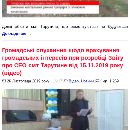
Деякі об’єкти смт Тарутине, що ремонтуються чи будуються
Докладніше
→
Громадські слуханння щодо врахування
громадських інтересів при розробці Звіту
про СЕО смт Тарутине від 15.11.2019 року
(відео)
26 Листопада 2019 року
, 16:17
|
Відео
,
Новини
|
0
|
1 269