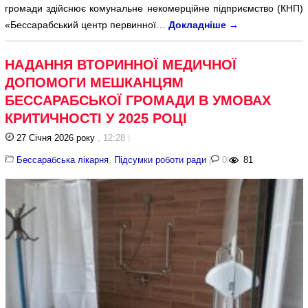
громади здійснює комунальне некомерційне підприємство (КНП)
«Бессарабський центр первинної…
Докладніше
→
НАДАННЯ ВТОРИННОЇ МЕДИЧНОЇ
ДОПОМОГИ МЕШКАНЦЯМ
БЕССАРАБСЬКОЇ ГРОМАДИ В УМОВАХ
КРИТИЧНОСТІ У 2025 РОЦІ
27 Січня 2026 року
, 12:28
|
Бессарабська лікарня
,
Підсумки роботи ради
|
0
|
81