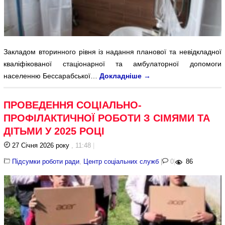
Закладом вторинного рівня із надання планової та невідкладної
кваліфікованої стаціонарної та амбулаторної допомоги
населенню Бессарабської…
Докладніше
→
ПРОВЕДЕННЯ СОЦІАЛЬНО-
ПРОФІЛАКТИЧНОЇ РОБОТИ З СІМЯМИ ТА
ДІТЬМИ У 2025 РОЦІ
27 Січня 2026 року
, 11:48
|
Підсумки роботи ради
,
Центр соціальних служб
|
0
|
86