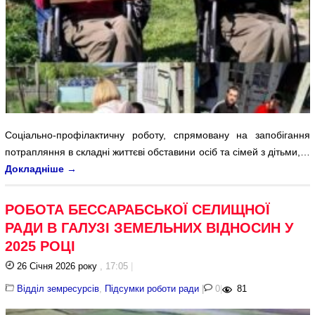
Соціально-профілактичну роботу, спрямовану на запобігання
потрапляння в складні життєві обставини осіб та сімей з дітьми,…
Докладніше
→
РОБОТА БЕССАРАБСЬКОЇ СЕЛИЩНОЇ
РАДИ В ГАЛУЗІ ЗЕМЕЛЬНИХ ВІДНОСИН У
2025 РОЦІ
26 Січня 2026 року
, 17:05
|
Відділ земресурсів
,
Підсумки роботи ради
|
0
|
81