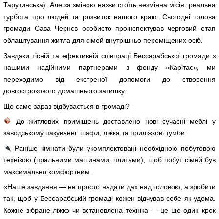
Тарутинська). Але за зміною назви стоїть незмінна місія: реальна
турбота про людей та розвиток нашого краю. Сьогодні голова
громади Сава Чернєв особисто проінспектував черговий етап
облаштування житла для сімей внутрішньо переміщених осіб.
Завдяки тісній та ефективній співпраці Бессарабської громади з
нашими надійними партнерами з фонду «Карітас», ми
переходимо від екстреної допомоги до створення
довгострокового домашнього затишку.
Що саме зараз відбувається в громаді?
До житлових приміщень доставлено нові сучасні меблі у
заводському пакуванні: шафи, ліжка та приліжкові тумби.
Раніше кімнати були укомплектовані необхідною побутовою
технікою (пральними машинами, плитами), щоб побут сімей був
максимально комфортним.
«Наше завдання — не просто надати дах над головою, а зробити
так, щоб у Бессарабській громаді кожен відчував себе як удома.
Кожне зібране ліжко чи встановлена техніка — це ще один крок