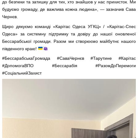
до безпеки та затишку для тих, хто знайшов у нас прихисток. Ми
будуємо громаду, де важлива кожна людина», — зазначив Сава
Чернєв.
Щиро дякуємо команді «Карітас Одеса УГКЦ» / «Карітас-Спес
Одеса» за системну підтримку та довіру до нашої оновленої
Бессарабської громади. Разом ми створюємо майбутнє нашого
південного краю!
#БессарабськаГромада #СаваЧернєв #Тарутине #Карітас
#ДопомогаВПО #Бессарабія #РазомДоПеремоги
#СоціальнийЗахист