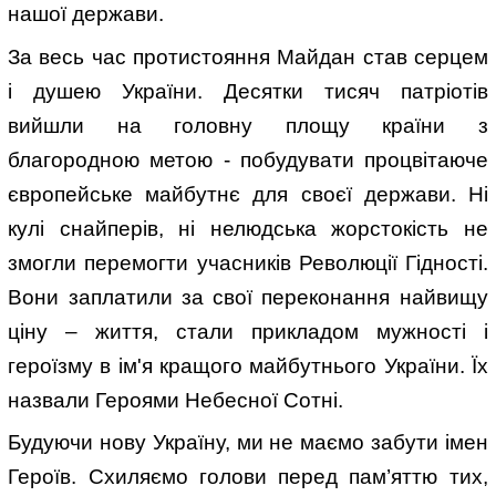
нашої держави.
За весь час протистояння Майдан став серцем
і душею України. Десятки тисяч патріотів
вийшли на головну площу країни з
благородною метою - побудувати процвітаюче
європейське майбутнє для своєї держави. Ні
кулі снайперів, ні нелюдська жорстокість не
змогли перемогти учасників Революції Гідності.
Вони заплатили за свої переконання найвищу
ціну – життя, стали прикладом мужності і
героїзму в ім'я кращого майбутнього України. Їх
назвали Героями Небесної Сотні.
Будуючи нову Україну, ми не маємо забути імен
Героїв. Схиляємо голови перед пам’яттю тих,