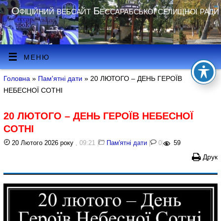
Офіційний вебсайт Бессарабської селищної ради
МЕНЮ
Головна
»
Пам'ятні дати
» 20 ЛЮТОГО – ДЕНЬ ГЕРОЇВ
НЕБЕСНОЇ СОТНІ
20 ЛЮТОГО – ДЕНЬ ГЕРОЇВ НЕБЕСНОЇ
СОТНІ
20 Лютого 2026 року
, 09:21
|
Пам'ятні дати
|
0
|
59
Друк