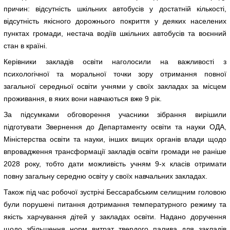
причин: відсутність шкільних автобусів у достатній кількості,
відсутність якісного дорожнього покриття у деяких населених
пунктах громади, нестача водіїв шкільних автобусів та воєнний
стан в країні.
Керівники закладів освіти наголосили на важливості з
психологічної та моральної точки зору отримання повної
загальної середньої освіти учнями у своїх закладах за місцем
проживання, в яких вони навчаються вже 9 рік.
За підсумками обговорення учасники зібрання вирішили
підготувати Звернення до Департаменту освіти та науки ОДА,
Міністерства освіти та науки, інших вищих органів влади щодо
впровадження трансформації закладів освіти громади не раніше
2028 року, тобто дати можливість учням 9-х класів отримати
повну загальну середню освіту у своїх навчальних закладах.
Також під час робочої зустрічі Бессарабським селищним головою
були порушені питання дотримання температурного режиму та
якість харчування дітей у закладах освіти. Надано доручення
щодо збільшення норм витрат твердого палива для закладів