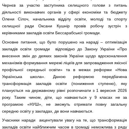
Чернєв за участю заступника селищного голови з питань
діяльності виконавчих органів у сфері економіки та бюджету
Олени Сілоч, начальника відділу освіти, молоді та спорту
селищної ради Оксани Кушнір провів робочу зустріч з
керівниками закладів освіти Бессарабської громади.
Основне питання, що було порушено на нараді – оптимізація
закладів освіти громади відповідно до Закону України «Про
внесення змін до деяких законів України щодо вдосконалення
механізмів формування мережі ліцеїв для запровадження якісної
профільної середньої освіти» та в межах реформи «Нова
Українська школа». Даною реформою передбачена
трансформація закладів освіти (пониження ступеню), яку
планується на державному рівні розпочинати з 1 вересня 2026
року. Таким чином, діти, що навчаються у 9 класах не за
програмою «НУШ», не зможуть отримати повну загальну
середню освіту у закладах, де вони навчаються.
Учасники наради акцентували увагу на те, що трансформація
закладів освіти найближчим часом в громаді неможлива з ряду