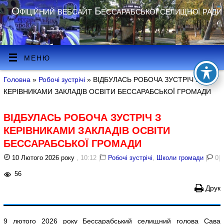
Офіційний вебсайт Бессарабської селищної ради
МЕНЮ
Головна
»
Робочі зустрічі
» ВІДБУЛАСЬ РОБОЧА ЗУСТРІЧ З
КЕРІВНИКАМИ ЗАКЛАДІВ ОСВІТИ БЕССАРАБСЬКОЇ ГРОМАДИ
ВІДБУЛАСЬ РОБОЧА ЗУСТРІЧ З
КЕРІВНИКАМИ ЗАКЛАДІВ ОСВІТИ
БЕССАРАБСЬКОЇ ГРОМАДИ
10 Лютого 2026 року
, 10:12
|
Робочі зустрічі
,
Школи громади
|
0
|
56
Друк
9 лютого 2026 року Бессарабський селищний голова Сава