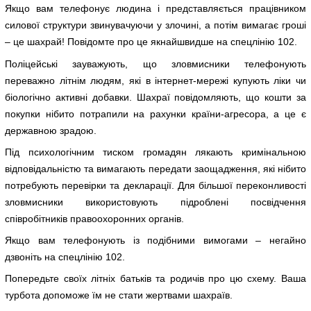
Якщо вам телефонує людина і представляється працівником
силової структури звинувачуючи у злочині, а потім вимагає гроші
– це шахрай! Повідомте про це якнайшвидше на спецлінію 102.
Поліцейські зауважують, що зловмисники телефонують
переважно літнім людям, які в інтернет-мережі купують ліки чи
біологічно активні добавки. Шахраї повідомляють, що кошти за
покупки нібито потрапили на рахунки країни-агресора, а це є
державною зрадою.
Під психологічним тиском громадян лякають кримінальною
відповідальністю та вимагають передати заощадження, які нібито
потребують перевірки та декларації. Для більшої переконливості
зловмисники використовують підроблені посвідчення
співробітників правоохоронних органів.
Якщо вам телефонують із подібними вимогами – негайно
дзвоніть на спецлінію 102.
Попередьте своїх літніх батьків та родичів про цю схему. Ваша
турбота допоможе їм не стати жертвами шахраїв.