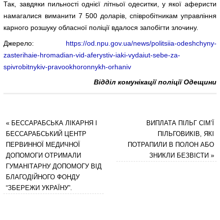
Так, завдяки пильності однієї літньої одеситки, у якої аферисти
намагалися виманити 7 500 доларів, співробітникам управління
карного розшуку обласної поліції вдалося запобігти злочину.
Джерело:
https://od.npu.gov.ua/news/politsiia-odeshchyny-
zasterihaie-hromadian-vid-aferystiv-iaki-vydaiut-sebe-za-
spivrobitnykiv-pravookhoronnykh-orhaniv
Відділ комунікації поліції Одещини
«
БЕССАРАБСЬКА ЛІКАРНЯ І
ВИПЛАТА ПІЛЬГ СІМ’Ї
БЕССАРАБСЬКИЙ ЦЕНТР
ПІЛЬГОВИКІВ, ЯКІ
ПЕРВИННОЇ МЕДИЧНОЇ
ПОТРАПИЛИ В ПОЛОН АБО
ДОПОМОГИ ОТРИМАЛИ
ЗНИКЛИ БЕЗВІСТИ
»
ГУМАНІТАРНУ ДОПОМОГУ ВІД
БЛАГОДІЙНОГО ФОНДУ
“ЗБЕРЕЖИ УКРАЇНУ”.