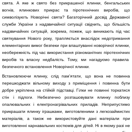
свята. А яке ж свято без прикрашеної ялинки, бенгальських
вогнів, ялинкових прикрас та піротехнічних виробів, що
символізують Новорічні свята? Багаторічний досвід Державної
служби України з надзвичайної ситуації свідчить, що більшість
надзвичайних ситуацій, зокрема, пожеж, що виникають під час
святкування Нового року, трапляється внаслідок недотримання
елементарних вимог безпеки при влаштуванні новорічної ялинки,
необережність під час використання різноманітних піротехнічних
виробів та власну недбалість. Тому, ми нагадуємо правила
безпечного встановлення Новорічної ялинки.
Встановлюючи ялинку, слід пам'ятати, що вона не повинна
перешкоджати вільному виходу з приміщення і повинна бути
добре укріплена на стійкій підставці. Гілки не повинні торкатися
стін і підлоги. Небезпечно розташовувати ялинку поблизу
опалювальних і електронагрівальних приладів. Неприпустимо
прикрашати ялинку іграшками, виготовленими з легкозаймистих
матеріалів, а також не використовуйте дані матеріали при
виготовленні карнавальних костюмів для дітей. Ні в якому разі не