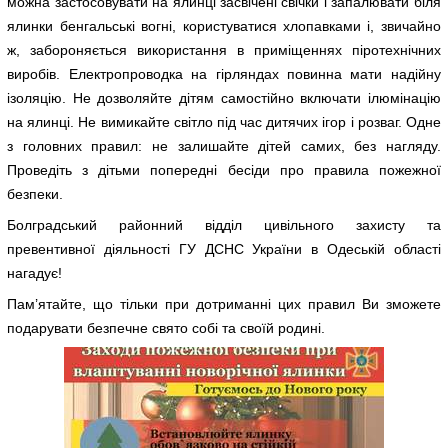
можна застосовувати на ялинці засвічені свічки і запалювати біля
ялинки бенгальські вогні, користуватися хлопавками і, звичайно
ж, забороняється використання в приміщеннях піротехнічних
виробів. Електропроводка на гірляндах повинна мати надійну
ізоляцію. Не дозволяйте дітям самостійно включати ілюмінацію
на ялинці. Не вимикайте світло під час дитячих ігор і розваг. Одне
з головних правил: не залишайте дітей самих, без нагляду.
Проведіть з дітьми попередні бесіди про правила пожежної
безпеки.
Болградський районний відділ цивільного захисту та
превентивної діяльності ГУ ДСНС України в Одеській області
нагадує!
Пам’ятайте, що тільки при дотриманні цих правил Ви зможете
подарувати безпечне свято собі та своїй родині.