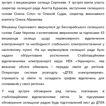
зустріч з мешканцями селища Серпневе. У зустрічі взяли участь
секретар селищної ради Анетта Куракова, заступники селищного
голови Олена Сілоч та Олексій Судак, секретар виконавчого
комітету Олена Абрамова.
Мешканці Серпневого звернулися до Бессарабського селищного
голови Сави Чернєва з колективним зверненням за підписами 43
мешканців селища щодо нерівномірного відключення
електроенергії та необхідності стабільного електропостачання у
населеному пункті. На що керівництвом селищної ради було
надано обґрунтоване роз’яснення. Стабілізаційними
відключеннями електроенергії керує НЕК «Укренерго», яка
визначає обсяги обмежень і передає ліміти до регіонів.
Оператори системи розподілу «ДТЕК електромережі»,
отримують ці ліміти та складають графіки відключень для
споживачів у своїх регіонах.
У ході зустрічі обговорили ряд питань, пов’язаних зі
стабілізаційними відключеннями світла. За підсумками
обговорення селищною радою буде підготовлений лист до ДТЕК