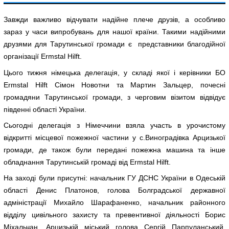
Завжди важливо відчувати надійне плече друзів, а особливо
зараз у часи випробувань для нашої країни. Такими надійними
друзями для Тарутинської громади є представники благодійної
організації Ermstal Hilft.
Цього тижня німецька делегація, у складі якої і керівники БО
Ermstal Hilft Сімон Новотни та Мартин Зальцер, почесні
громадяни Тарутинської громади, з черговим візитом відвідує
південні області України.
Сьогодні делегація з Німеччини взяла участь в урочистому
відкритті місцевої пожежної частини у с.Виноградівка Арцизької
громади, де також були передані пожежна машина та інше
обладнання Тарутинській громаді від Ermstal Hilft.
На заході були присутні: начальник ГУ ДСНС України в Одеській
області Денис Платонов, голова Болградської державної
адміністрації Михайло Шарафаненко, начальник районного
відділу цивільного захисту та превентивної діяльності Борис
Міхальчан, Арцизькій міський голова Сергій Парпуланський,