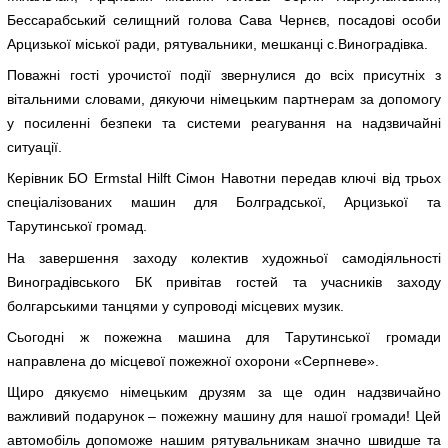
Бессарабський селищний голова Сава Чернєв, посадові особи
Арцизької міської ради, рятувальники, мешканці с.Виноградівка.
Поважні гості урочистої події звернулися до всіх присутніх з
вітальними словами, дякуючи німецьким партнерам за допомогу
у посиленні безпеки та системи реагування на надзвичайні
ситуації.
Керівник БО Ermstal Hilft Сімон Навотни передав ключі від трьох
спеціалізованих машин для Болградської, Арцизької та
Тарутинської громад.
На завершення заходу колектив художньої самодіяльності
Виноградівського БК привітав гостей та учасників заходу
болгарськими танцями у супроводі місцевих музик.
Сьогодні ж пожежна машина для Тарутинської громади
направлена до місцевої пожежної охорони «Серпневе».
Щиро дякуємо німецьким друзям за ще один надзвичайно
важливий подарунок – пожежну машину для нашої громади! Цей
автомобіль допоможе нашим рятувальникам значно швидше та