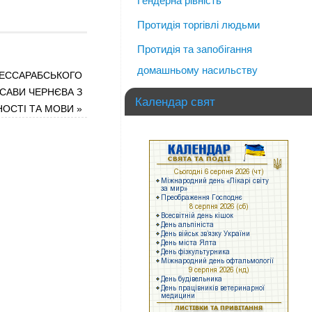
Гендерна рівність
Протидія торгівлі людьми
Протидія та запобігання
домашньому насильству
БЕССАРАБСЬКОГО
САВИ ЧЕРНЄВА З
Календар свят
НОСТІ ТА МОВИ
»