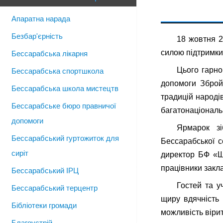
Апаратна нарада
Безбар'єрність
18 жовтня 2
силою підтримки 
Бессарабська лікарня
Цього гарно
Бессарабська спортшкола
допомоги Зброй
Бессарабська школа мистецтв
традицій народі
Бессарабське бюро правничої
багатонаціональ
допомоги
Ярмарок зі
Бессарабський гуртожиток для
Бессарабської с
сиріт
директор БФ «Шл
працівники закла
Бессарабський ІРЦ
Гостей та у
Бессарабський терцентр
щиру вдячність 
Бібліотеки громади
можливість віри
Благоустрій