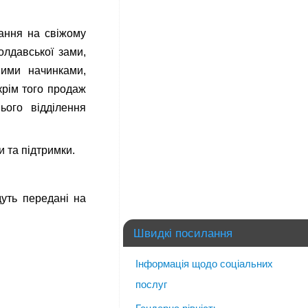
ання на свіжому
олдавської зами,
ними начинками,
крім того продаж
нього відділення
 та підтримки.
дуть передані на
Швидкі посилання
Інформація щодо соціальних
послуг