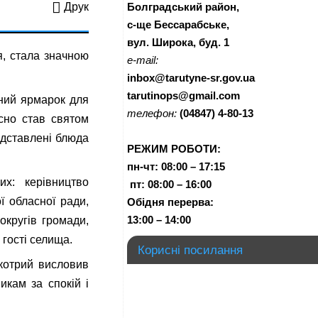
Болградський район,
Друк
с-ще Бессарабське,
вул. Широка, буд. 1
я, стала значною
e-mail:
inbox@tarutyne-sr.gov.ua
tarutinops@gmail.com
йний ярмарок для
телефон:
(04847) 4-80-13
сно став святом
едставлені блюда
РЕЖИМ РОБОТИ:
пн-чт:
08:00 – 17:15
х: керівництво
п
т:
08:00 – 16:00
ї обласної ради,
Обідня перерва:
13:00 – 14:00
округів громади,
 гості селища.
Корисні посилання
 котрий висловив
икам за спокій і