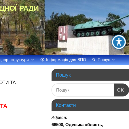
щної ради
дпор. структури
Інформація для ВПО
Пошук
Пошук
ОТИ ТА
OK
Контакти
 ТА
Адреса:
68500, Одеська область,