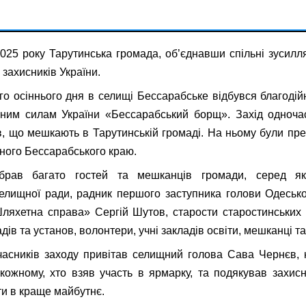
025 року Тарутинська громада, об’єднавши спільні зусилл
захисників України.
го осіннього дня в селищі Бессарабське відбувся благоді
ним силам України «Бессарабський борщ». Захід одноча
в, що мешкають в Тарутинській громаді. На ньому були пр
ного Бессарабського краю.
брав багато гостей та мешканців громади, серед яки
елищної ради, радник першого заступника голови Одесько
яхетна справа» Сергій Шутов, старости старостинських 
дів та установ, волонтери, учні закладів освіти, мешканці та
часників заходу привітав селищний голова Сава Чернєв,
кожному, хто взяв участь в ярмарку, та подякував захисн
ти в краще майбутнє.