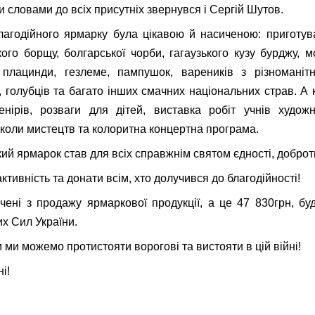
 словами до всіх присутніх звернувся і Сергій Шутов.
агодійного ярмарку була цікавою й насиченою: приготув
ького борщу, болгарської чорби, гагаузького кузу бурджу, м
 плацинди, гезлеме, пампушок, вареників з різноманіт
, голубців та багато інших смачних національних страв. А 
енірів, розваги для дітей, виставка робіт учнів худож
коли мистецтв та колоритна концертна програма.
ий ярмарок став для всіх справжнім святом єдності, доброти
ктивність та донати всім, хто долучився до благодійності!
чені з продажу ярмаркової продукції, а це 47 830грн, бу
х Сил України.
 ми можемо протистояти ворогові та вистояти в цій війні!
і!