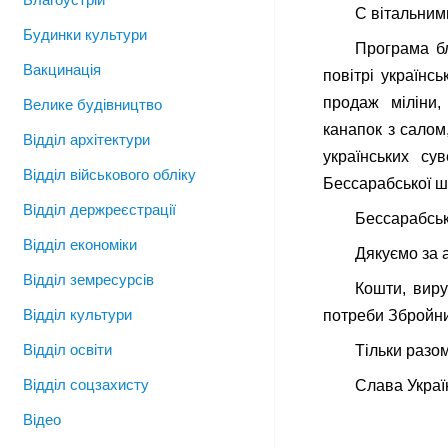
С вітальними
Будинки культури
Програма бл
Вакцинація
повітрі українс
продаж міліни,
Велике будівництво
канапок з салом
Відділ архітектури
українських сув
Відділ військового обліку
Бессарабської ш
Відділ держреєстрації
Бессарабськ
Відділ економіки
Дякуємо за а
Відділ земресурсів
Кошти, виру
Відділ культури
потреби Збройни
Відділ освіти
Тільки разом
Відділ соцзахисту
Слава Україн
Відео