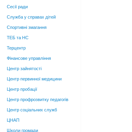
Сесії ради
Служба у справах дітей
Спортивні змагання
ТЕБ та НС
Терцентр
Фінансове управління
Центр зайнятості
Центр первинної медицини
Центр пробації
Центр профрозвитку педагогів
Центр соціальних служб
ЦНАП
Школи громади