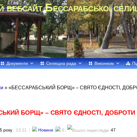
й вебсайт Бессарабської сели
Документи
Селищна рада
Виконком
Пі
ни
» «БЕССАРАБСЬКИЙ БОРЩ» – СВЯТО ЄДНОСТІ, ДОБР
ЬКИЙ БОРЩ» – СВЯТО ЄДНОСТІ, ДОБРОТИ
5 року
, 13:11
|
Новини
|
0
|
47