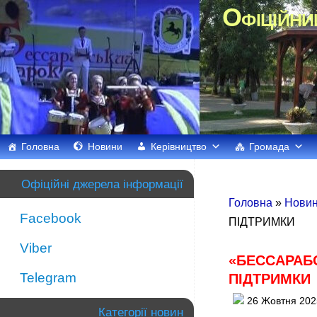
Офіційни
Головна
Новини
Керівництво
Громада
Офіційні джерела інформації
Головна
»
Нови
Facebook
ПІДТРИМКИ
Viber
«БЕССАРАБС
Telegram
ПІДТРИМКИ
26 Жовтня 202
Категорії новин