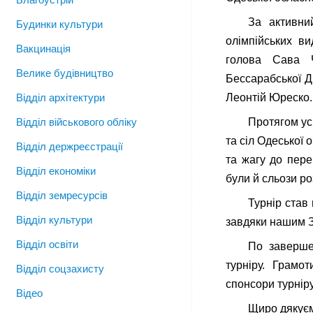
За активни
Будинки культури
олімпійських в
Вакцинація
голова Сава 
Велике будівництво
Бессарабської Д
Відділ архітектури
Леонтій Юреско.
Відділ військового обліку
Протягом усь
та сіл Одеської 
Відділ держреєстрації
та жагу до пере
Відділ економіки
були й сльози ро
Відділ земресурсів
Турнір став
Відділ культури
завдяки нашим З
Відділ освіти
По заверше
турніру. Грамо
Відділ соцзахисту
спонсори турніру
Відео
Щиро дякуєм