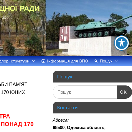
щної ради
дпор. структури
Інформація для ВПО
Пошук
Пошук
ЬБИ ПАМ’ЯТІ
OK
 170 ЮНИХ
Контакти
ТРА
Адреса:
 ПОНАД 170
68500, Одеська область,