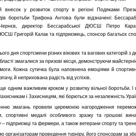
й внесок у розвиток спорту в регіоні Подяками Прези
идів боротьби Трифона Антова були відзначені: Бессара
Чернєв, директор Бессарабської ДЮСШ Петро Караб
ЮСШ Григорій Калак та підприємець, спонсор багатьох сп
ого дня спортсмени різних вікових та вагових категорій з д
області змагалися за призові місця, демонструючи майстерні
моги. Кожна сутичка була наповнена емоціями й спортив
зпачу, й неприхована радість від успіхів.
 ще одним важливим кроком у розвитку вільної боротьби. І 
ахисникам і Захисницям, які борються за незалежність Ураї
нню змагань провели церемонію нагородження перемож
ти, спортивні медалі особливого зразку та грошові вин
 – підприємці та фермери, а також ветерани спорту та трен
о організаторам проведення турніру, його спонсорам за зб