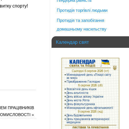
Гендерна рівність
витку спорту!
Протидія торгівлі людьми
Протидія та запобігання
домашньому насильству
Календар свят
НЕМ ПРАЦІВНИКІВ
РОМИСЛОВОСТІ
»