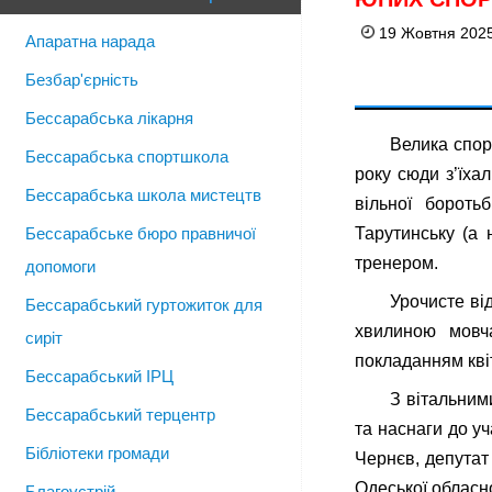
19 Жовтня 2025
Апаратна нарада
Безбар'єрність
Бессарабська лікарня
Велика спор
Бессарабська спортшкола
року сюди з’їха
Бессарабська школа мистецтв
вільної бороть
Бессарабське бюро правничої
Тарутинську (а 
тренером.
допомоги
Урочисте ві
Бессарабський гуртожиток для
хвилиною мовча
сиріт
покладанням кві
Бессарабський ІРЦ
З вітальним
Бессарабський терцентр
та наснаги до у
Бібліотеки громади
Чернєв, депутат
Одеської обласн
Благоустрій