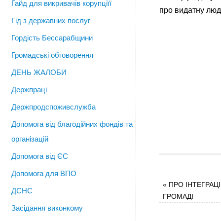
Гайд для викривачів корупціїї
про видатну люд
Гід з державних послуг
Гордість Бессарабщини
Громадські обговорення
ДЕНЬ ЖАЛОБИ
Держпраці
Держпродспоживслужба
Допомога від благодійних фондів та
організацій
Допомога від ЄС
Допомога для ВПО
«
ПРО ІНТЕГРАЦ
ДСНС
ГРОМАДІ
Засідання виконкому