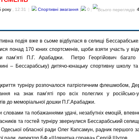
 року
, 12:31
|
Спортивні змагання
|
0
|
тивна подія вже в сьоме відбулася в селищі Бессарабське
лися понад 170 юних спортсменів, щоби взяти участь у відк
би пам’яті П.Г. Арабаджи. Петро Георгійович багато
нині – Бессарабську) дитячо-юнацьку спортивну школу та
дкриття турніру розпочалося патріотичним флешмобом, Д
ння на знак пам’яті про всіх полеглих у російсько-укр
тів до меморіальної дошки П.Г.Арабаджи.
и словами та побажаннями удачі, незабутніх емоцій, впевнен
часників та гостей турніру звернулися Бессарабський сели
 Одеської обласної ради Олег Капсамун, радник першого з
ої ради, директор БФ «Шляхетна справа» Сергій Шутов.