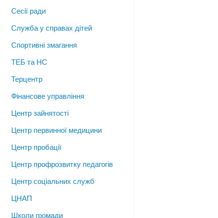
Сесії ради
Служба у справах дітей
Спортивні змагання
ТЕБ та НС
Терцентр
Фінансове управління
Центр зайнятості
Центр первинної медицини
Центр пробації
Центр профрозвитку педагогів
Центр соціальних служб
ЦНАП
Школи громади