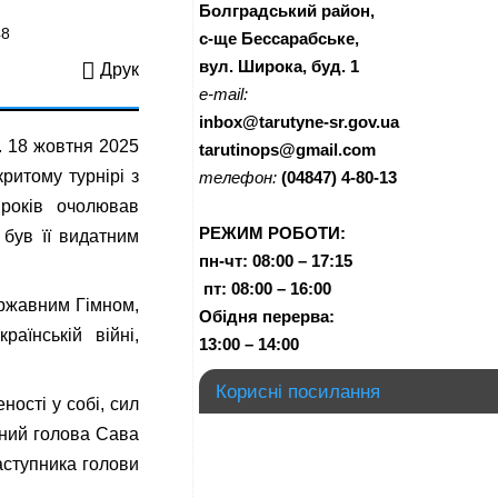
Болградський район,
48
с-ще Бессарабське,
вул. Широка, буд. 1
Друк
e-mail:
inbox@tarutyne-sr.gov.ua
. 18 жовтня 2025
tarutinops@gmail.com
ритому турнірі з
телефон:
(04847) 4-80-13
 років очолював
РЕЖИМ РОБОТИ:
 був її видатним
пн-чт:
08:00 – 17:15
п
т:
08:00 – 16:00
ержавним Гімном,
Обідня перерва:
аїнській війні,
13:00 – 14:00
Корисні посилання
ості у собі, сил
щний голова Сава
аступника голови