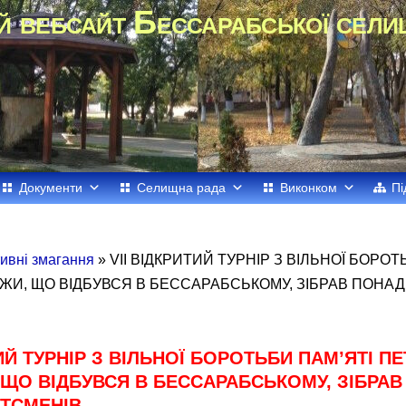
й вебсайт Бессарабської сели
Документи
Селищна рада
Виконком
Пі
ивні змагання
» VII ВІДКРИТИЙ ТУРНІР З ВІЛЬНОЇ БОРОТ
ЖИ, ЩО ВІДБУВСЯ В БЕССАРАБСЬКОМУ, ЗІБРАВ ПОНАД
ТИЙ ТУРНІР З ВІЛЬНОЇ БОРОТЬБИ ПАМ’ЯТІ ПЕ
ЩО ВІДБУВСЯ В БЕССАРАБСЬКОМУ, ЗІБРАВ
ТСМЕНІВ