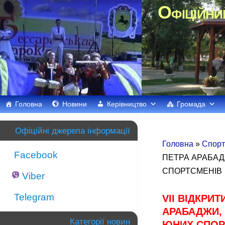
Офіційни
Головна
Новини
Керівництво
Громада
Офіційні джерела інформації
Головна
»
Спорт
Facebook
ПЕТРА АРАБАД
СПОРТСМЕНІВ
Viber
Telegram
VII ВІДКРИ
АРАБАДЖИ, 
Категорії новин
ЮНИХ СПОР