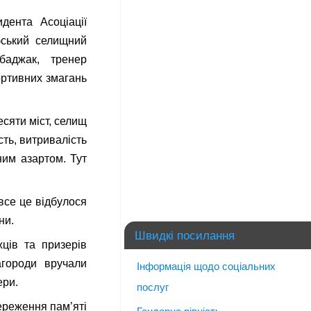
дента Асоціації
бський селищний
аджак, тренер
ортивних змагань
есяти міст, селищ
сть, витривалість
ним азартом. Тут
все це відбулося
ни.
Швидкі посилання
ців та призерів
агороди вручали
Інформація щодо соціальних
ери.
послуг
ереження пам’яті