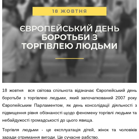
18 жовтня вся світова спільнота відзначає Європейський день
боротьби з торгівлею людьми, який започаткований 2007 року
Європейським Парламентом, як день консолідації діяльності з
підвищення рівня обізнаності щодо феномену торгівлі людьми та
небайдужості громадськості до цього явища.
Торгівля людьми - це експлуатація дітей, жінок та чоловіків
заради отримання вигоди. Це сучасне рабство.