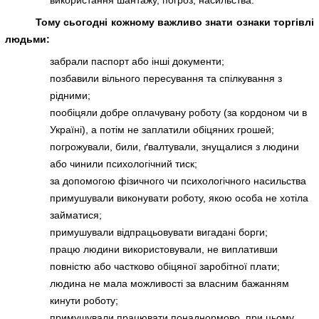
Тому сьогодні кожному важливо знати ознаки торгівлі
людьми:
забрали паспорт або інші документи;
позбавили вільного пересування та спілкування з
рідними;
пообіцяли добре оплачувану роботу (за кордоном чи в
Україні), а потім не заплатили обіцяних грошей;
погрожували, били, ґвалтували, знущалися з людини
або чинили психологічний тиск;
за допомогою фізичного чи психологічного насильства
примушували виконувати роботу, якою особа не хотіла
займатися;
примушували відпрацьовувати вигадані борги;
працю людини використовували, не виплативши
повністю або частково обіцяної заробітної плати;
людина не мала можливості за власним бажанням
кинути роботу;
примушували працювати понаднормово, при цьому