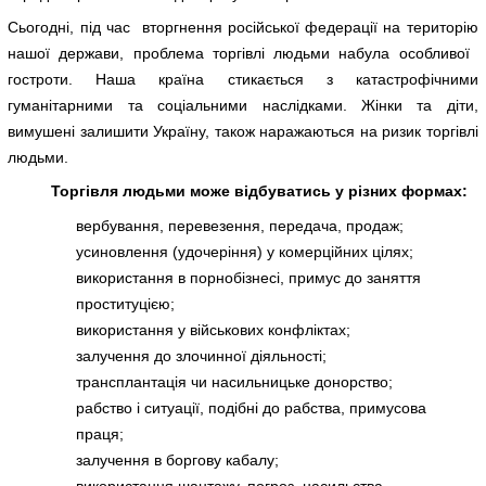
Сьогодні, під час вторгнення російської федерації на територію
нашої держави, проблема торгівлі людьми набула особливої ​​
гостроти. Наша країна стикається з катастрофічними
гуманітарними та соціальними наслідками. Жінки та діти,
вимушені залишити Україну, також наражаються на ризик торгівлі
людьми.
Торгівля людьми може відбуватись у різних формах:
вербування, перевезення, передача, продаж;
усиновлення (удочеріння) у комерційних цілях;
використання в порнобізнесі, примус до заняття
проституцією;
використання у військових конфліктах;
залучення до злочинної діяльності;
трансплантація чи насильницьке донорство;
рабство і ситуації, подібні до рабства, примусова
праця;
залучення в боргову кабалу;
використання шантажу, погроз, насильства.