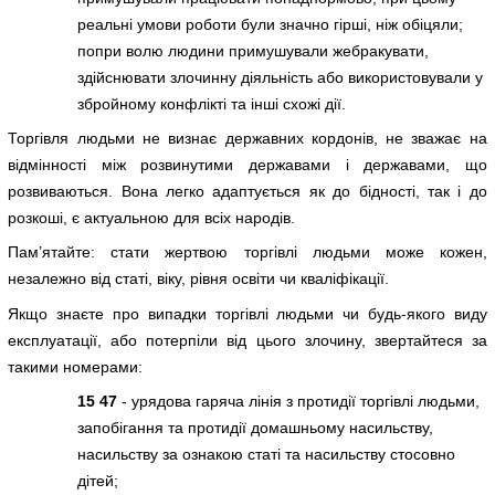
реальні умови роботи були значно гірші, ніж обіцяли;
попри волю людини примушували жебракувати,
здійснювати злочинну діяльність або використовували у
збройному конфлікті та інші схожі дії.
Торгівля людьми не визнає державних кордонів, не зважає на
відмінності між розвинутими державами і державами, що
розвиваються. Вона легко адаптується як до бідності, так і до
розкоші, є актуальною для всіх народів.
Пам’ятайте: стати жертвою торгівлі людьми може кожен,
незалежно від статі, віку, рівня освіти чи кваліфікації.
Якщо знаєте про випадки торгівлі людьми чи будь-якого виду
експлуатації, або потерпіли від цього злочину, звертайтеся за
такими номерами:
15 47
- урядова гаряча лінія з протидії торгівлі людьми,
запобігання та протидії домашньому насильству,
насильству за ознакою статі та насильству стосовно
дітей;