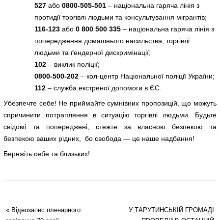
527
або
0800-505-501
– національна гаряча лінія з
протидії торгівлі людьми та консультування мігрантів;
116-123
або
0 800 500 335
– національна гаряча лінія з
попередження домашнього насильства, торгівлі
людьми та ґендерної дискримінації;
102
– виклик поліції;
0800-500-202
– кол-центр Національної поліції України;
112
– служба екстреної допомоги в ЄС.
Убезпечте себе! Не приймайте сумнівних пропозицій, що можуть
спричинити потрапляння в ситуацію торгівлі людьми. Будьте
свідомі та попереджені, стежте за власною безпекою та
безпекою ваших рідних, бо свобода — це наше надбання!
Бережіть себе та близьких!
«
Відеозапис пленарного
У ТАРУТИНСЬКІЙ ГРОМАДІ