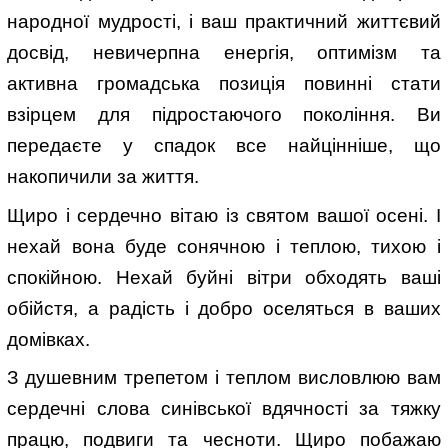
народної мудрості, і ваш практичний життєвий
досвід, невичерпна енергія, оптимізм та
активна громадська позиція повинні стати
взірцем для підростаючого покоління. Ви
передаєте у спадок все найцінніше, що
накопичили за життя.
Щиро і сердечно вітаю із святом вашої осені. І
нехай вона буде сонячною і теплою, тихою і
спокійною. Нехай буйні вітри обходять ваші
обійстя, а радість і добро оселяться в ваших
домівках.
З душевним трепетом і теплом висловлюю вам
сердечні слова синівської вдячності за тяжку
працю, подвиги та чесноти. Щиро побажаю