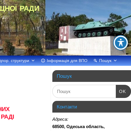
щної ради
дпор. структури
Інформація для ВПО
Пошук
Пошук
OK
Контакти
НИХ
РАДІ
Адреса:
68500, Одеська область,