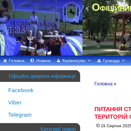
Офіційни
Головна
Новини
Керівництво
Громада
Офіційні джерела інформації
Головна
»
Facebook
Viber
ПИТАННЯ С
Telegram
ТЕРИТОРІЙ 
15 Серпня 2025
Категорії новин