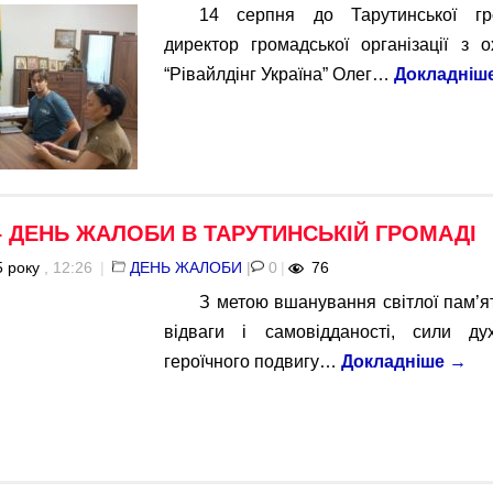
14 серпня до Тарутинської гр
директор громадської організації з 
“Рівайлдінг Україна” Олег…
Докладніш
– ДЕНЬ ЖАЛОБИ В ТАРУТИНСЬКІЙ ГРОМАДІ
 року
, 12:26
|
ДЕНЬ ЖАЛОБИ
|
0
|
76
З метою вшанування світлої пам’ят
відваги і самовідданості, сили дух
героїчного подвигу…
Докладніше
→