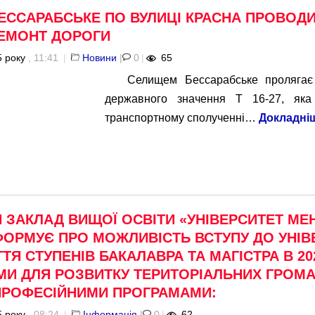
БЕССАРАБСЬКЕ ПО ВУЛИЦІ КРАСНА ПРОВОД
ЕМОНТ ДОРОГИ
 року
, 11:41
|
Новини
|
0
|
65
Селищем Бессарабське пролягає
державного значення Т 16-27, як
транспортному сполученні…
Докладні
 ЗАКЛАД ВИЩОЇ ОСВІТИ «УНІВЕРСИТЕТ М
ФОРМУЄ ПРО МОЖЛИВІСТЬ ВСТУПУ ДО УНІВ
ТЯ СТУПЕНІВ БАКАЛАВРА ТА МАГІСТРА В 20
МИ ДЛЯ РОЗВИТКУ ТЕРИТОРІАЛЬНИХ ГРОМ
ПРОФЕСІЙНИМИ ПРОГРАМАМИ:
 року
, 08:24
|
Інформація
|
0
|
62