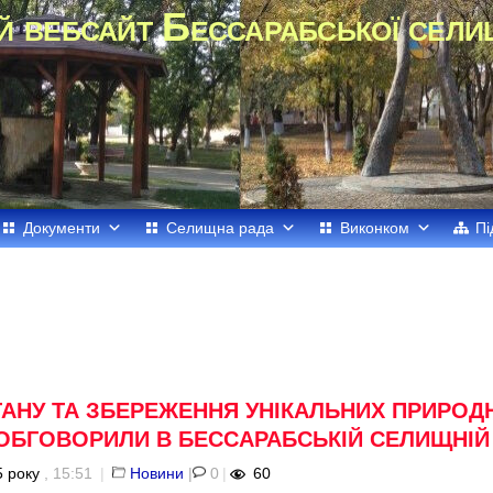
й вебсайт Бессарабської сели
Документи
Селищна рада
Виконком
Пі
ТАНУ ТА ЗБЕРЕЖЕННЯ УНІКАЛЬНИХ ПРИРОД
ОБГОВОРИЛИ В БЕССАРАБСЬКІЙ СЕЛИЩНІЙ 
 року
, 15:51
|
Новини
|
0
|
60