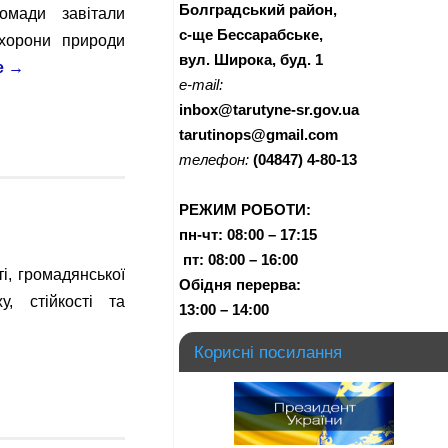
Болградський район,
омади завітали
с-ще Бессарабське,
охорони природи
вул. Широка, буд. 1
е
→
e-mail:
inbox@tarutyne-sr.gov.ua
tarutinops@gmail.com
телефон:
(04847) 4-80-13
РЕЖИМ РОБОТИ:
пн-чт:
08:00 – 17:15
п
т:
08:00 – 16:00
і, громадянської
Обідня перерва:
у, стійкості та
13:00 – 14:00
Корисні посилання