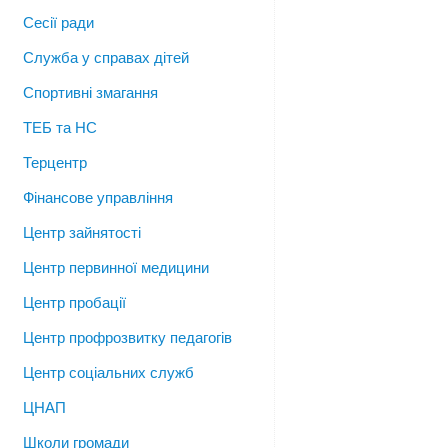
Сесії ради
Служба у справах дітей
Спортивні змагання
ТЕБ та НС
Терцентр
Фінансове управління
Центр зайнятості
Центр первинної медицини
Центр пробації
Центр профрозвитку педагогів
Центр соціальних служб
ЦНАП
Школи громади