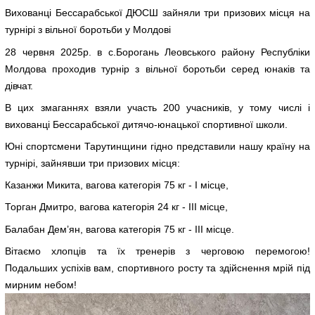
Вихованці Бессарабської ДЮСШ зайняли три призових місця на
турнірі з вільної боротьби у Молдові
28 червня 2025р. в с.Борогань Леовського району Республіки
Молдова проходив турнір з вільної боротьби серед юнаків та
дівчат.
В цих змаганнях взяли участь 200 учасників, у тому числі і
вихованці Бессарабської дитячо-юнацької спортивної школи.
Юні спортсмени Тарутинщини гідно представили нашу країну на
турнірі, зайнявши три призових місця:
Казанжи Микита, вагова категорія 75 кг - І місце,
Торган Дмитро, вагова категорія 24 кг - ІІІ місце,
Балабан Дем’ян, вагова категорія 75 кг - ІІІ місце.
Вітаємо хлопців та їх тренерів з черговою перемогою!
Подальших успіхів вам, спортивного росту та здійснення мрій під
мирним небом!