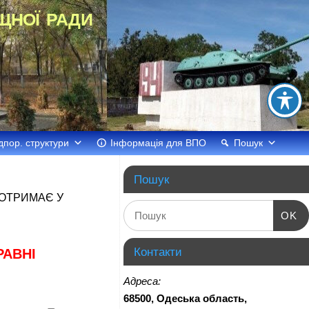
щної ради
дпор. структури
Інформація для ВПО
Пошук
Пошук
 ОТРИМАЄ У
OK
Контакти
РАВНІ
Адреса:
68500, Одеська область,