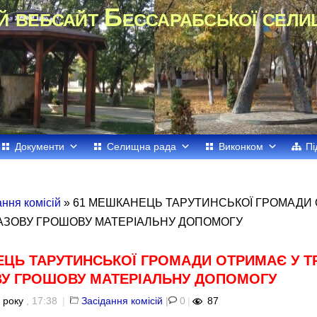
й вебсайт Бессарабської сели
Документи
Селищна рада
Виконком
Пі
ання комісій
» 61 МЕШКАНЕЦЬ ТАРУТИНСЬКОЇ ГРОМАДИ
АЗОВУ ГРОШОВУ МАТЕРІАЛЬНУ ДОПОМОГУ
ЦЬ ТАРУТИНСЬКОЇ ГРОМАДИ ОТРИМАЄ У Т
У ГРОШОВУ МАТЕРІАЛЬНУ ДОПОМОГУ
 року
, 17:38
|
Засідання комісій
|
0
|
87