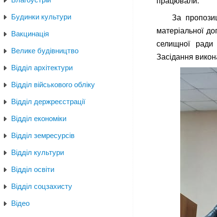
працювали.
Будинки культури
За пропозиц
матеріальної до
Вакцинація
селищної ради
Велике будівництво
Засідання викона
Відділ архітектури
Відділ військового обліку
Відділ держреєстрації
Відділ економіки
Відділ земресурсів
Відділ культури
Відділ освіти
Відділ соцзахисту
Відео