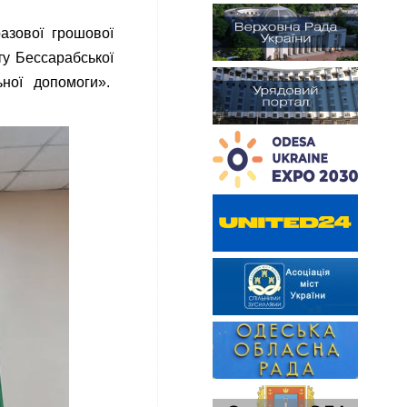
азової грошової
ту Бессарабської
ної допомоги».