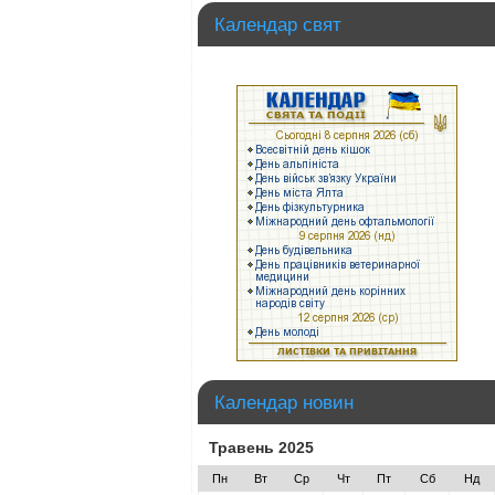
Календар свят
Календар новин
Травень 2025
Пн
Вт
Ср
Чт
Пт
Сб
Нд