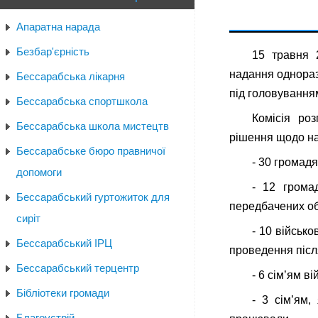
Апаратна нарада
Безбар'єрність
15 травня 2
надання однораз
Бессарабська лікарня
під головування
Бессарабська спортшкола
Комісія ро
Бессарабська школа мистецтв
рішення щодо на
Бессарабське бюро правничої
- 30 громадя
допомоги
- 12 грома
Бессарабський гуртожиток для
передбачених об
сиріт
- 10 військ
Бессарабський ІРЦ
проведення після
Бессарабський терцентр
- 6 сім’ям 
Бібліотеки громади
- 3 сім’ям,
Благоустрій