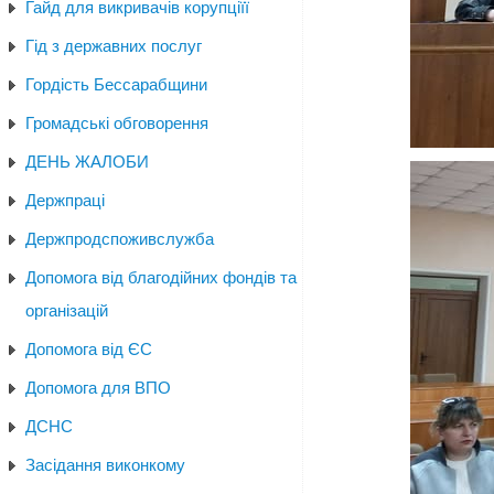
Гайд для викривачів корупціїї
Гід з державних послуг
Гордість Бессарабщини
Громадські обговорення
ДЕНЬ ЖАЛОБИ
Держпраці
Держпродспоживслужба
Допомога від благодійних фондів та
організацій
Допомога від ЄС
Допомога для ВПО
ДСНС
Засідання виконкому