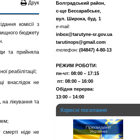
Друк
Болградський район,
с-ще Бессарабське,
вул. Широка, буд. 1
дання комісії з
e-mail:
елищного бюджету
inbox@tarutyne-sr.gov.ua
ч.
tarutinops@gmail.com
телефон:
(04847) 4-80-13
ади та прийняла
РЕЖИМ РОБОТИ:
ої реабілітації;
пн-чт:
08:00 – 17:15
п
т:
08:00 – 16:00
щі внаслідок не
Обідня перерва:
13:00 – 14:00
 на лікування та
Корисні посилання
лем;
 смерті ніде не