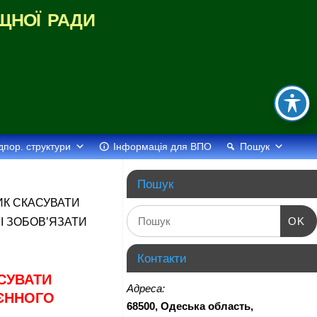
щної ради
дпор. структури
Інформація для ВПО
Пошук
Пошук
ИК СКАСУВАТИ
OK
І ЗОБОВ’ЯЗАТИ
Контакти
СУВАТИ
Адреса:
ОЄННОГО
68500, Одеська область,