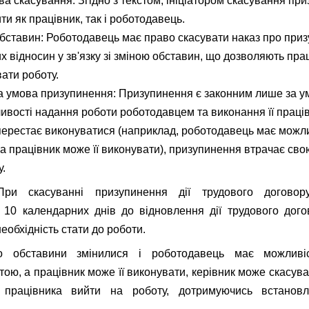
ива скасування: Згідно з текстом, ініціатором скасування п
ти як працівник, так і роботодавець.
бставин: Роботодавець має право скасувати наказ про при
х відносин у зв'язку зі зміною обставин, що дозволяють пра
ати роботу.
а умова призупинення: Призупинення є законним лише за у
вості надання роботи роботодавцем та виконання її праці
ерестає виконуватися (наприклад, роботодавець має можли
 а працівник може її виконувати), призупинення втрачає св
у.
ри скасуванні призупинення дії трудового договор
 10 календарних днів до відновлення дії трудового дог
еобхідність стати до роботи.
 обставини змінилися і роботодавець має можливіс
тою, а працівник може її виконувати, керівник може скасув
и працівника вийти на роботу, дотримуючись встановл