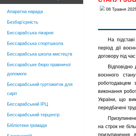
08 Травня 202
Апаратна нарада
Безбар'єрність
Бессарабська лікарня
На підставі
Бессарабська спортшкола
період дії воєн
Бессарабська школа мистецтв
договору під час
Бессарабське бюро правничої
Відповідно 
допомоги
воєнного стан
роботодавцем з
Бессарабський гуртожиток для
виконання робот
сиріт
України, що ви
Бессарабський ІРЦ
передбачені тру
Бессарабський терцентр
Призупиненн
Бібліотеки громади
на строк не біл
призупинення д
Благоустрій