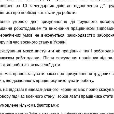
овинен за 10 календарних днів до відновлення дії тру
вника про необхідність стати до роботи.
овною умовою для призупинення дії трудового догово
адання роботодавцем та виконання працівником відповідн
перелічених умов не виконується, законодавство заборон
ру під час воєнного стану в Україні.
 скасування може виступити як працівник, так і роботода
аказом роботодавця. Після скасування працівник відновл
пає до роботи з визначеної дати.
ь має право скасувати наказ про призупинення трудових ві
вин, що дозволяють працівнику виконувати роботу.
, на підставі вищезазначеного, керівник має право скасув
говору під час воєнного стану і зобов’язати працівника стати
умовлене кількома факторами: