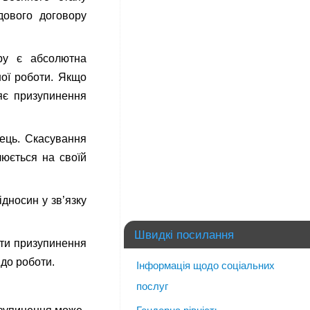
дового договору
ру є абсолютна
ої роботи. Якщо
яє призупинення
вець. Скасування
юється на своїй
дносин у зв’язку
Швидкі посилання
ати призупинення
 до роботи.
Інформація щодо соціальних
послуг