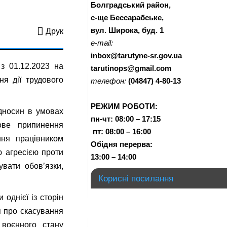
Болградський район,
с-ще Бессарабське,
вул. Широка, буд. 1
Друк
e-mail:
inbox@tarutyne-sr.gov.ua
з 01.12.2023 на
tarutinops@gmail.com
ня дії трудового
телефон:
(04847) 4-80-13
РЕЖИМ РОБОТИ:
ідносин в умовах
пн-чт:
08:00 – 17:15
ове припинення
п
т:
08:00 – 16:00
ння працівником
Обідня перерва:
ю агресією проти
13:00 – 14:00
вати обов’язки,
Корисні посилання
однієї із сторін
я про скасування
 воєнного стану