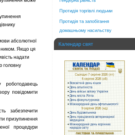
ризупинення може
Гендерна рівність
Протидія торгівлі людьми
зупинення
Протидія та запобігання
цівнику
домашньому насильству
мови абсолютної
Календар свят
вником. Якщо ця
вість надати
ою головну
у роботодавець
овору повідомити
ть забезпечити
ати призупинення
еної процедури