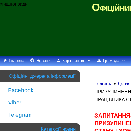
Офіційни
Головна
Новини
Керівництво
Громада
Офіційні джерела інформації
Головна
»
Держп
Facebook
ПРИЗУПИНЕННЯ
ПРАЦІВНИКА С
Viber
Telegram
ЗАПИТАННЯ-
ПРИЗУПИНЕН
Категорії новин
СТАНУ І ЗО