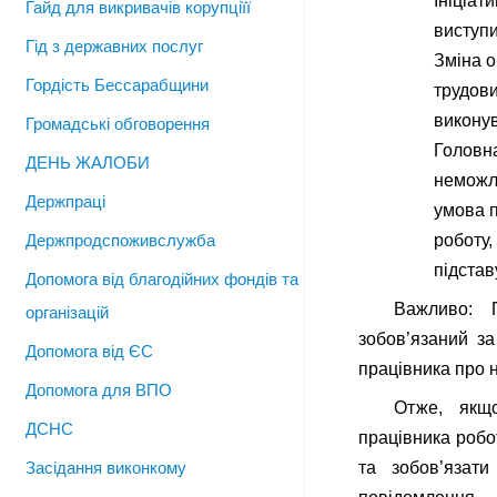
Ініціат
Гайд для викривачів корупціїї
виступи
Гід з державних послуг
Зміна о
Гордість Бессарабщини
трудови
виконув
Громадські обговорення
Головн
ДЕНЬ ЖАЛОБИ
неможли
Держпраці
умова п
Держпродспоживслужба
роботу,
підстав
Допомога від благодійних фондів та
Важливо: П
організацій
зобов’язаний за
Допомога від ЄС
працівника про н
Допомога для ВПО
Отже, якщо
ДСНС
працівника робо
Засідання виконкому
та зобов’язат