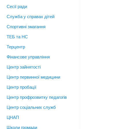
Сесії ради
Служба у справах дітей
Спортивні змагання
ТЕБ та НС
Терцентр
Фінансове управління
Центр зайнятості
Центр первинної медицини
Центр пробації
Центр профрозвитку педагогів
Центр соціальних служб
ЦНАП
Школи громади