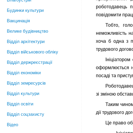
роботодавець п
Будинки культури
повідомити праці
Вакцинація
Тобто, гол
Велике будівництво
неможливість н
хоча б одна з 
Відділ архітектури
трудового догово
Відділ військового обліку
Ініціатором
Відділ держреєстрації
оформлюється н
Відділ економіки
посаді та присту
Відділ земресурсів
Роботодавец
Відділ культури
зі зміною обста
Відділ освіти
Таким чином
дії трудового до
Відділ соцзахисту
Це право об
Відео