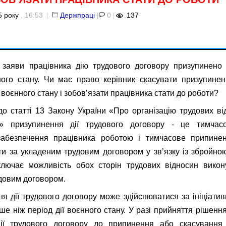
5 року
, 16:53
|
Держпраці
|
0
|
137
 заяви працівника дію трудового договору призупинено 
ного стану. Чи має право керівник скасувати призупинен
 воєнного стану і зобов’язати працівника стати до роботи?
до статті 13 Закону України «Про організацію трудових в
у» призупинення дії трудового договору - це тимчас
абезпечення працівника роботою і тимчасове припине
и за укладеним трудовим договором у зв’язку із збройно
ключає можливість обох сторін трудових відносин викону
довим договором.
я дії трудового договору може здійснюватися за ініціативи 
ьше ніж період дії воєнного стану. У разі прийняття рішенн
ії трудового договору до припинення або скасування