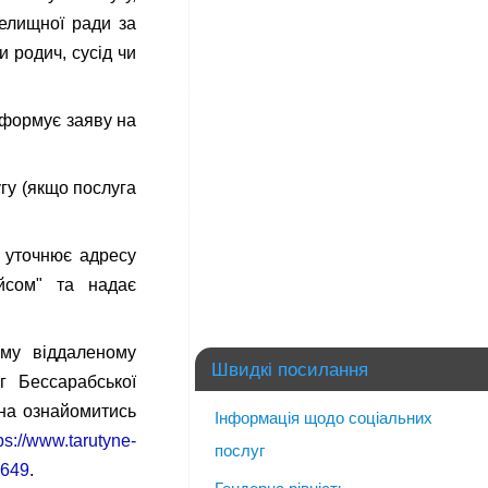
селищної ради за
и родич, сусід чи
 формує заяву на
гу (якщо послуга
 уточнює адресу
йсом" та надає
ому віддаленому
Швидкі посилання
г Бессарабської
жна ознайомитись
Інформація щодо соціальних
ps://www.tarutyne-
послуг
2649
.