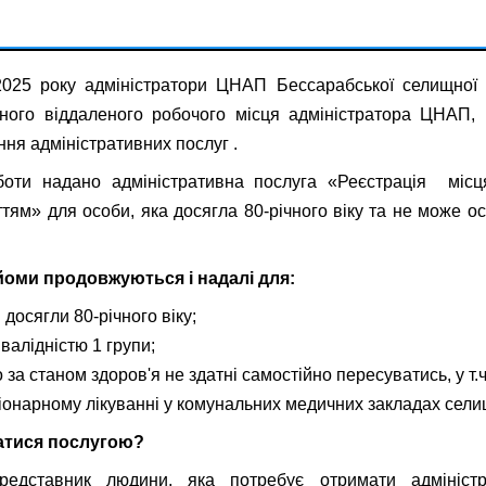
2025 року адміністратори ЦНАП Бессарабської селищної
ного віддаленого робочого місця адміністратора ЦНАП,
ння адміністративних послуг .
боти надано адміністративна послуга «Реєстрація міс
тям» для особи, яка досягла 80-річного віку та не може ос
йоми продовжуються і надалі для:
і досягли 80-річного віку;
інвалідністю 1 групи;
о за станом здоров'я не здатні самостійно пересуватись, у т
іонарному лікуванні у комунальних медичних закладах сели
атися послугою?
дставник людини, яка потребує отримати адміністра