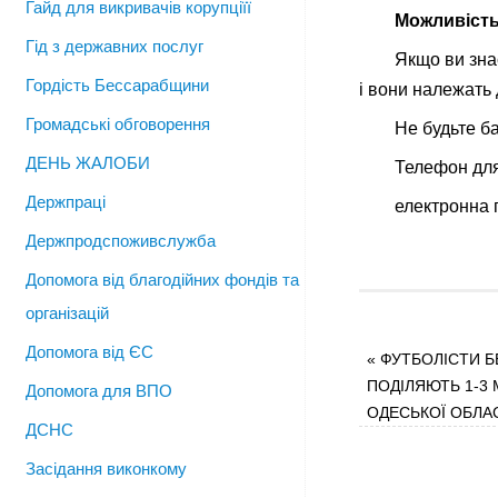
Гайд для викривачів корупціїї
Можливість
Гід з державних послуг
Якщо ви зна
Гордість Бессарабщини
і вони належать 
Громадські обговорення
Не будьте б
ДЕНЬ ЖАЛОБИ
Телефон дл
Держпраці
електронна 
Держпродспоживслужба
Допомога від благодійних фондів та
організацій
Допомога від ЄС
«
ФУТБОЛІСТИ Б
ПОДІЛЯЮТЬ 1-3 
Допомога для ВПО
ОДЕСЬКОЇ ОБЛА
ДСНС
Засідання виконкому