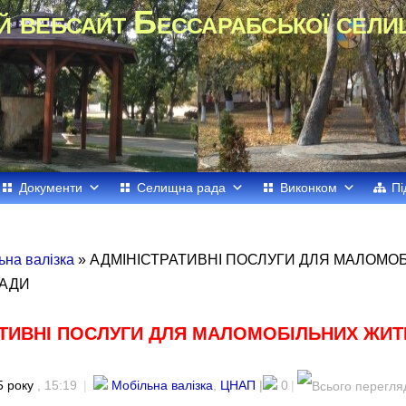
й вебсайт Бессарабської сели
Документи
Селищна рада
Виконком
Пі
ьна валізка
» АДМІНІСТРАТИВНІ ПОСЛУГИ ДЛЯ МАЛОМО
МАДИ
АТИВНІ ПОСЛУГИ ДЛЯ МАЛОМОБІЛЬНИХ ЖИТ
5 року
, 15:19
|
Мобільна валізка
,
ЦНАП
|
0
|