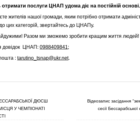
 отримати послуги ЦНАП удома діє на постійній основі.
єте жителів нашої громади, яким потрібно отримати адмініст
до цих категорій, звертайтесь до ЦНАПу.
айдужими! Разом ми зможемо зробити кращим життя людей!
я довідок ЦНАП:
0988409841
;
пошта :
tarutino_tsnap@ukr.net
.
ЕССАРАБСЬКОЇ ДЮСШ
Відеозапис засідання “зем
МІСЦЯ У ЧЕМПІОНАТІ
сесії Бессарабської
СТІ