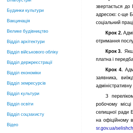
звертається до 
Будинки культури
адресою: с-ще Бе
Вакцинація
соціальний прац
Велике будівництво
Крок 2.
Адмі
отримання послу
Відділ архітектури
Крок 3.
Якщо
Відділ військового обліку
платна і передба
Відділ держреєстрації
Крок 4.
Адмі
Відділ економіки
заявника, виї
Відділ земресурсів
адміністративну 
Відділ культури
З переліко
Відділ освіти
робочому місці
селищної ради Б
Відділ соцзахисту
на офіційному 
Відео
sr.gov.ua/selishc