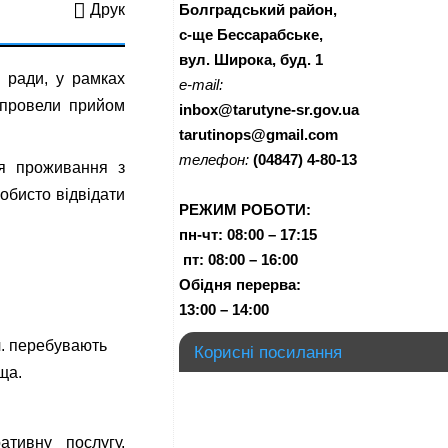
Болградський район,
Друк
с-ще Бессарабське,
вул. Широка, буд. 1
 ради, у рамках
e-mail:
 провели прийом
inbox@tarutyne-sr.gov.ua
tarutinops@gmail.com
телефон:
(04847) 4-80-13
ця проживання з
обисто відвідати
РЕЖИМ РОБОТИ:
пн-чт:
08:00 – 17:15
п
т:
08:00 – 16:00
Обідня перерва:
13:00 – 14:00
.ч. перебувають
Корисні посилання
ща.
тивну послугу,