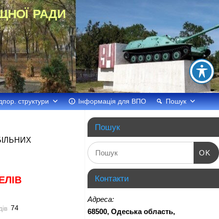
щної ради
дпор. структури
Інформація для ВПО
Пошук
Пошук
БІЛЬНИХ
OK
Контакти
ЕЛІВ
Адреса:
74
68500, Одеська область,