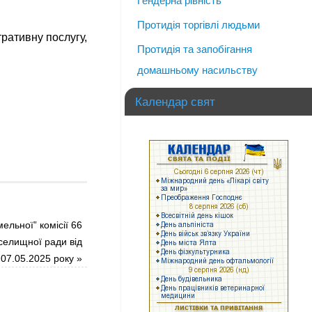
Гендерна рівність
Протидія торгівлі людьми
ративну послугу,
Протидія та запобігання
домашньому насильству
Календар свят
ельної” комісії 66
 селищної ради від
07.05.2025 року
»