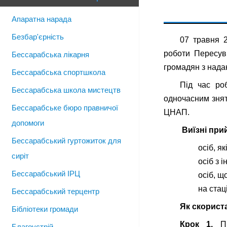
Апаратна нарада
Безбар'єрність
07 травня 
роботи Пересув
Бессарабська лікарня
громадян з нада
Бессарабська спортшкола
Під час ро
Бессарабська школа мистецтв
одночасним знят
Бессарабське бюро правничої
ЦНАП.
допомоги
Виїзні при
Бессарабський гуртожиток для
осіб, як
сиріт
осіб з 
Бессарабський ІРЦ
осіб, щ
на стац
Бессарабський терцентр
Як скорист
Бібліотеки громади
Крок 1.
Пре
Благоустрій