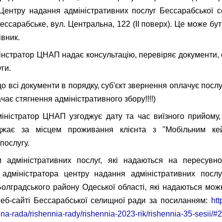
Центру надання адміністративних послуг Бессарабської 
ссарабське, вул. Центральна, 122 (ІІ поверх). Це може бут
івник.
нстратор ЦНАП надає консультацію, перевіряє документи,
ги.
 всі документи в порядку, суб'єкт звернення оплачує послу
чає стягнення адміністративного збору!!!!)
ністратор ЦНАП узгоджує дату та час виїзного прийому,
жджає за місцем проживання клієнта з "Мобільним ке
послугу.
м адміністративних послуг, які надаються на пересувн
 адміністратора центру надання адміністративних послу
олградського району Одеської області, які надаються мо
веб-сайті Бессарабської селищної ради за посиланням:
htt
hna-rada/rishennia-rady/rishennia-2023-rik/rishennia-35-sesii/#