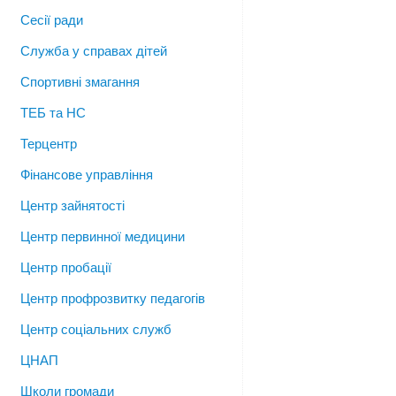
Сесії ради
Служба у справах дітей
Спортивні змагання
ТЕБ та НС
Терцентр
Фінансове управління
Центр зайнятості
Центр первинної медицини
Центр пробації
Центр профрозвитку педагогів
Центр соціальних служб
ЦНАП
Школи громади