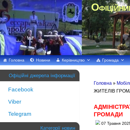
Офіційни
Головна
Новини
Керівництво
Громада
Офіційні джерела інформації
Головна
»
Мобіл
Facebook
ЖИТЕЛІВ ГРО
Viber
АДМІНІСТР
Telegram
ГРОМАДИ
07 Травня 202
Категорії новин