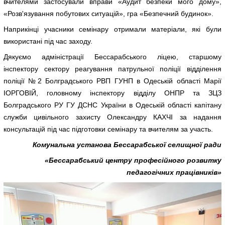
вчителями застосували вправи «Аудит безпеки мого дому»,
«Розв'язування побутових ситуацій», гра «Безпечний будинок».
Наприкінці учасники семінару отримали матеріали, які були
використані під час заходу.
Дякуємо адміністрації Бессарабського ліцею, старшому
інспектору сектору реагування патрульної поліції відділення
поліції №2 Болградського РВП ГУНП в Одеській області Марії
ІОРГОВІЙ, головному інспектору відділу ОНПР та ЗЦЗ
Болградського РУ ГУ ДСНС України в Одеській області капітану
служби цивільного захисту Олександру КАХЧІ за надання
консультацій під час підготовки семінару та вчителям за участь.
Комунальна установа Бессарабської селищної ради
«Бессарабський центру професійного розвитку
педагогічних працівників»