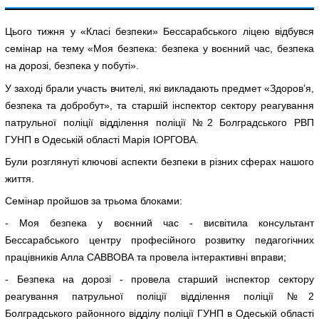
Цього тижня у «Класі безпеки» Бессарабського ліцею відбувся
семінар на тему «Моя безпека: безпека у воєнний час, безпека
на дорозі, безпека у побуті».
У заході брали участь вчителі, які викладають предмет «Здоров’я,
безпека та добробут», та старшій інспектор сектору реагування
патрульної поліції відділення поліції №2 Болградського РВП
ГУНП в Одеській області Марія ІОРГОВА.
Були розглянуті ключові аспекти безпеки в різних сферах нашого
життя.
Семінар пройшов за трьома блоками:
- Моя безпека у воєнний час - висвітила консультант
Бессарабського центру професійного розвитку педагогічних
працівників Алла САВВОВА та провела інтерактивні вправи;
- Безпека на дорозі - провела старший інспектор сектору
реагування патрульної поліції відділення поліції №2
Болградського районного відділу поліції ГУНП в Одеській області