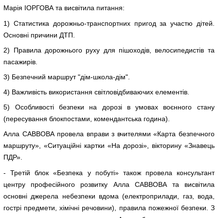
Марія ІОРГОВА та висвітила питання:
1) Статистика дорожньо-транспортних пригод за участю дітей.
Основні причини ДТП.
2) Правила дорожнього руху для пішоходів, велосипедистів та
пасажирів.
3) Безпечний маршрут "дім-школа-дім".
4) Важливість використання світловідбиваючих елементів.
5) Особливості безпеки на дорозі в умовах воєнного стану
(пересування блокпостами, комендантська година).
Алла САВВОВА провела вправи з вчителями «Карта безпечного
маршруту», «Ситуаційні картки «На дорозі», вікторину «Знавець
ПДР».
- Третій блок «Безпека у побуті» також провела консультант
центру професійного розвитку Алла САВВОВА та висвітила
основні джерела небезпеки вдома (електроприлади, газ, вода,
гострі предмети, хімічні речовини), правила пожежної безпеки. З