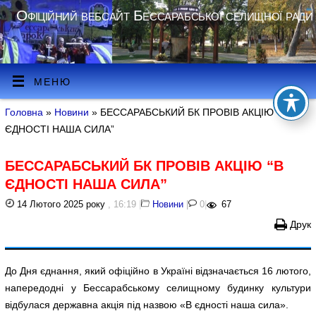
Офіційний вебсайт Бессарабської селищної ради
МЕНЮ
Головна
»
Новини
» БЕССАРАБСЬКИЙ БК ПРОВІВ АКЦІЮ “В
ЄДНОСТІ НАША СИЛА”
БЕССАРАБСЬКИЙ БК ПРОВІВ АКЦІЮ “В
ЄДНОСТІ НАША СИЛА”
14 Лютого 2025 року
, 16:19
|
Новини
|
0
|
67
Друк
До Дня єднання, який офіційно в Україні відзначається 16 лютого,
напередодні у Бессарабському селищному будинку культури
відбулася державна акція під назвою «В єдності наша сила».