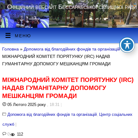
Офіційний вебсайт Бессарабської селищної ради
МЕНЮ
Головна
»
Допомога від благодійних фондів та організацій
»
МІЖНАРОДНИЙ КОМІТЕТ ПОРЯТУНКУ (IRC) НАДАВ
ГУМАНІТАРНУ ДОПОМОГУ МЕШКАНЦЯМ ГРОМАДИ
МІЖНАРОДНИЙ КОМІТЕТ ПОРЯТУНКУ (IRC)
НАДАВ ГУМАНІТАРНУ ДОПОМОГУ
МЕШКАНЦЯМ ГРОМАДИ
05 Лютого 2025 року
, 18:31
|
Допомога від благодійних фондів та організацій
,
Центр соціальних
служб
|
0
|
112