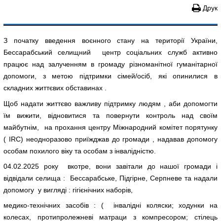
Друк
З початку введення воєнного стану на території України,
Бессарабський селищний центр соціальних служб активно
працює над залученням в громаду різноманітної гуманітарної
допомоги, з метою підтримки сімей/осіб, які опинилися в
складних життєвих обставинах .
Щоб надати життєво важливу підтримку людям , аби допомогти
їм вижити, відновитися та повернути контроль над своїм
майбутнім, на прохання центру Міжнародний комітет порятунку
( IRC) неодноразово приїжджав до громади , надавав допомогу
особам похилого віку та особам з інвалідністю.
04.02.2025 року вкотре, вони завітали до нашої громади і
відвідали селища : Бессарабське, Підгірне, Серпневе та надали
допомогу у вигляді : гігієнічних наборів,
медико-технічних засобів : ( інвалідні коляски; ходунки на
колесах, протипролежневі матраци з компресором; стілець