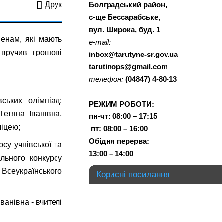
Болградський район,
Друк
с-ще Бессарабське,
вул. Широка, буд. 1
менам, які мають
e-mail:
вручив грошові
inbox@tarutyne-sr.gov.ua
tarutinops@gmail.com
телефон:
(04847) 4-80-13
вських олімпіад:
РЕЖИМ РОБОТИ:
Тетяна Іванівна,
пн-чт:
08:00 – 17:15
ліцею;
п
т:
08:00 – 16:00
Обідня перерва:
рсу учнівської та
13:00 – 14:00
льного конкурсу
Всеукраїнського
Корисні посилання
анівна - вчителі