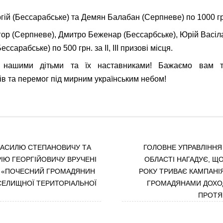
гій (Бессарабське) та Демян Балабан (Серпневе) по 1000 грн
гор (Серпневе), Дмитро Беженар (Бессарбське), Юрій Васіла
ссарабське) по 500 грн. за ІІ, ІІІ призові місця.
нашими дітьми та їх наставниками! Бажаємо вам тв
ів та перемог під мирним українським небом!
АСИЛЮ СТЕПАНОВИЧУ ТА
ГОЛОВНЕ УПРАВЛІННЯ
РІЮ ГЕОРГІЙОВИЧУ ВРУЧЕНІ
ОБЛАСТІ НАГАДУЄ, ЩО
И «ПОЧЕСНИЙ ГРОМАДЯНИН
РОКУ ТРИВАЄ КАМПАНІ
СЕЛИЩНОЇ ТЕРИТОРІАЛЬНОЇ
ГРОМАДЯНАМИ ДОХО
ПРОТЯ