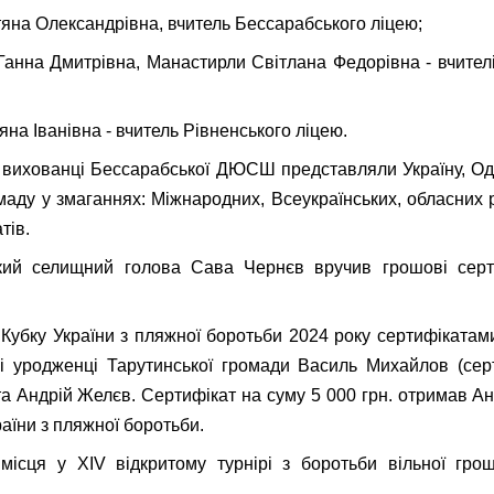
яна Олександрівна, вчитель Бессарабського ліцею;
анна Дмитрівна, Манастирли Світлана Федорівна - вчителі
на Іванівна - вчитель Рівненського ліцею.
 вихованці Бессарабської ДЮСШ представляли Україну, Од
маду у змаганнях: Міжнародних, Всеукраїнських, обласних р
тів.
кий селищний голова Сава Чернєв вручив грошові сер
у Кубку України з пляжної боротьби 2024 року сертифікатам
ні уродженці Тарутинської громади Василь Михайлов (сер
та Андрій Желєв. Сертифікат на суму 5 000 грн. отримав Анд
раїни з пляжної боротьби.
місця у ХІV відкритому турнірі з боротьби вільної гро