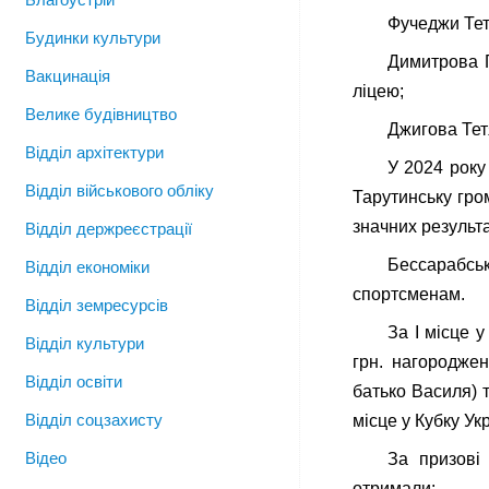
Фучеджи Тет
Будинки культури
Димитрова Г
Вакцинація
ліцею;
Велике будівництво
Джигова Тетя
Відділ архітектури
У 2024 року
Відділ військового обліку
Тарутинську гро
значних результа
Відділ держреєстрації
Бессарабсь
Відділ економіки
спортсменам.
Відділ земресурсів
За І місце 
Відділ культури
грн. нагородже
Відділ освіти
батько Василя) 
Відділ соцзахисту
місце у Кубку Ук
Відео
За призові 
отримали: