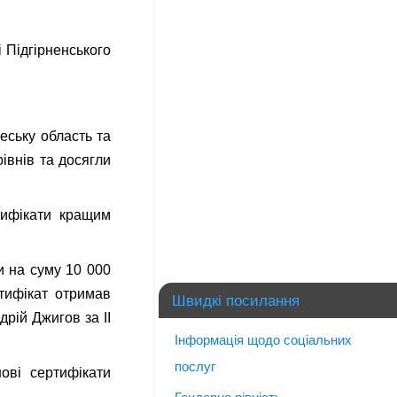
 Підгірненського
еську область та
івнів та досягли
тифікати кращим
и на суму 10 000
тифікат отримав
Швидкі посилання
рій Джигов за ІІ
Інформація щодо соціальних
послуг
шові сертифікати