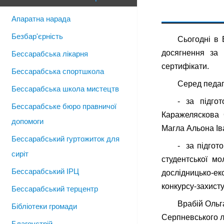
Апаратна нарада
Безбар'єрність
Сьогодні в 
досягнення за
Бессарабська лікарня
сертифікати.
Бессарабська спортшкола
Серед педаго
Бессарабська школа мистецтв
- за підгот
Бессарабське бюро правничої
Каражеляскова О
допомоги
Магла Альона Іва
Бессарабський гуртожиток для
- за підгото
сиріт
студентської м
Бессарабський ІРЦ
дослідницько-е
конкурсу-захисту
Бессарабський терцентр
Врабій Ольг
Бібліотеки громади
Серпневського л
Благоустрій