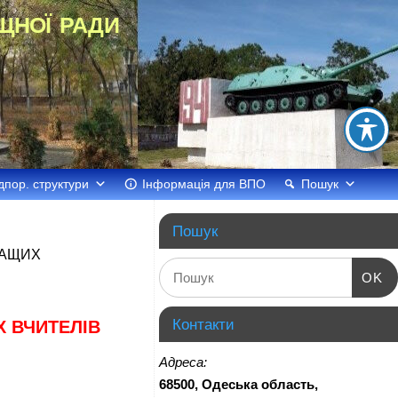
щної ради
дпор. структури
Інформація для ВПО
Пошук
Пошук
РАЩИХ
OK
Контакти
Х ВЧИТЕЛІВ
Адреса:
68500, Одеська область,