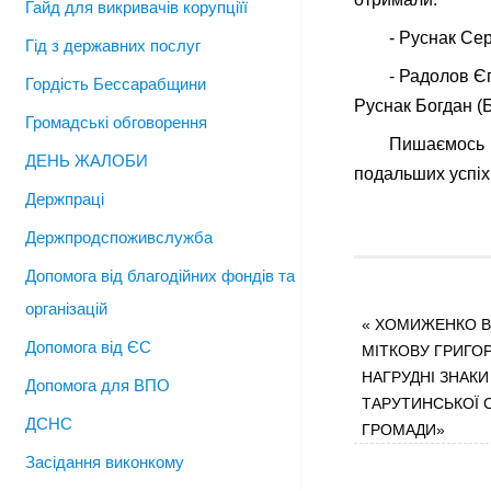
Гайд для викривачів корупціїї
- Руснак Сер
Гід з державних послуг
- Радолов Є
Гордість Бессарабщини
Руснак Богдан (Бе
Громадські обговорення
Пишаємось 
ДЕНЬ ЖАЛОБИ
подальших успіх
Держпраці
Держпродспоживслужба
Допомога від благодійних фондів та
організацій
«
ХОМИЖЕНКО В
Допомога від ЄС
МІТКОВУ ГРИГО
НАГРУДНІ ЗНАК
Допомога для ВПО
ТАРУТИНСЬКОЇ 
ДСНС
ГРОМАДИ»
Засідання виконкому