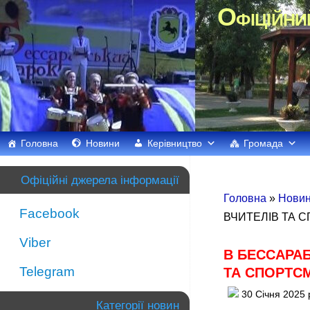
Офіційни
Головна
Новини
Керівництво
Громада
Офіційні джерела інформації
Головна
»
Нови
Facebook
ВЧИТЕЛІВ ТА 
Viber
В БЕССАРАБ
Telegram
ТА СПОРТС
30 Січня 2025 
Категорії новин