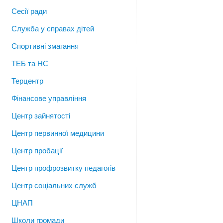
Сесії ради
Служба у справах дітей
Спортивні змагання
ТЕБ та НС
Терцентр
Фінансове управління
Центр зайнятості
Центр первинної медицини
Центр пробації
Центр профрозвитку педагогів
Центр соціальних служб
ЦНАП
Школи громади