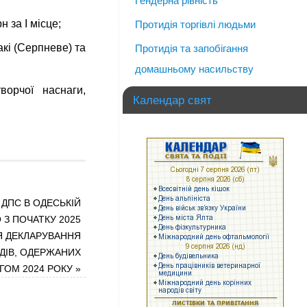
Гендерна рівність
 за І місце;
Протидія торгівлі людьми
кі (Серпневе) та
Протидія та запобігання
домашньому насильству
орчої наснаги,
Календар свят
 ДПС В ОДЕСЬКІЙ
 З ПОЧАТКУ 2025
Я ДЕКЛАРУВАННЯ
ДІВ, ОДЕРЖАНИХ
ГОМ 2024 РОКУ
»