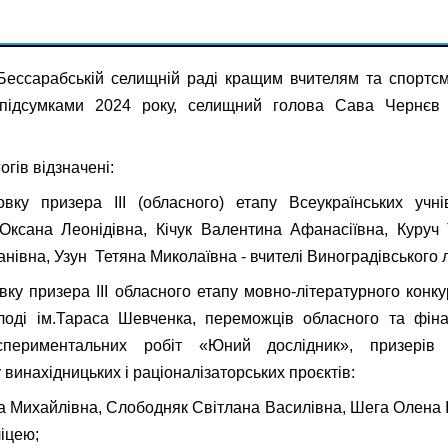
Бессарабській селищній раді кращим вчителям та спортс
 підсумками 2024 року, селищний голова Сава Чернєв 
гів відзначені:
овку призера ІІІ (обласного) етапу Всеукраїнських учні
ксана Леонідівна, Кічук Валентина Афанасіївна, Куруч 
нівна, Узун Тетяна Миколаївна - вчителі Виноградівського 
вку призера ІІІ обласного етапу мовно-літературного конку
олоді ім.Тараса Шевченка, переможців обласного та фіна
кспериментальних робіт «Юний дослідник», призерів 
 винахідницьких і раціоналізаторських проєктів:
а Михайлівна, Слободняк Світлана Василівна, Шега Олена Ів
іцею;