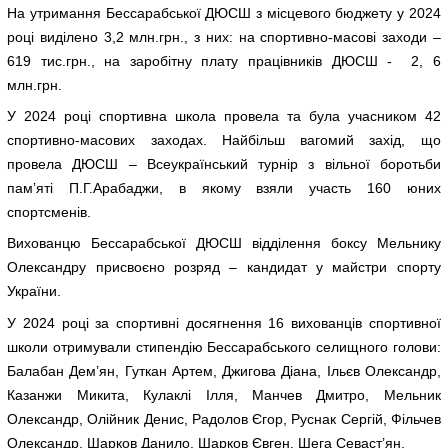
На утримання Бессарабської ДЮСШ з місцевого бюджету у 2024
році виділено 3,2 млн.грн., з них: на спортивно-масові заходи –
619 тис.грн., на заробітну плату працівників ДЮСШ - 2, 6
млн.грн.
У 2024 році спортивна школа провела та була учасником 42
спортивно-масових заходах. Найбільш вагомий захід, що
провела ДЮСШ – Всеукраїнський турнір з вільної боротьби
пам’яті П.Г.Арабаджи, в якому взяли участь 160 юних
спортсменів.
Вихованцю Бессарабської ДЮСШ відділення боксу Мельнику
Олександру присвоєно розряд – кандидат у майстри спорту
України.
У 2024 році за спортивні досягнення 16 вихованців спортивної
школи отримували стипендію Бессарабського селищного голови:
Балабан Дем’ян, Гуткан Артем, Джигова Діана, Ільєв Олександр,
Казанжи Микита, Кулаклі Ілля, Манчев Дмитро, Мельник
Олександр, Олійник Денис, Радолов Єгор, Руснак Сергій, Фільчев
Олександр, Шарков Данило, Шарков Євген, Шега Севаст’ян.