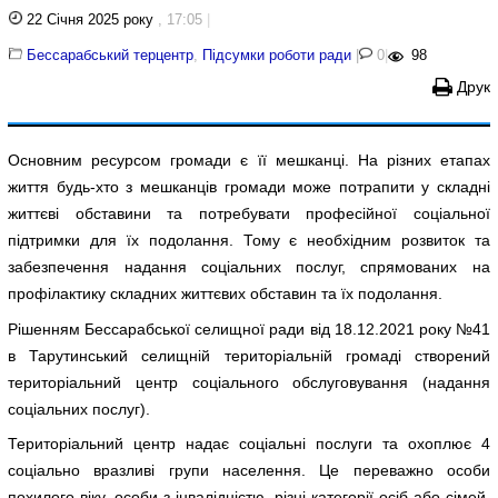
22 Січня 2025 року
, 17:05
|
Бессарабський терцентр
,
Підсумки роботи ради
|
0
|
98
Друк
Основним ресурсом громади є її мешканці. На різних етапах
життя будь-хто з мешканців громади може потрапити у складні
життєві обставини та потребувати професійної соціальної
підтримки для їх подолання. Тому є необхідним розвиток та
забезпечення надання соціальних послуг, спрямованих на
профілактику складних життєвих обставин та їх подолання.
Рішенням Бессарабської селищної ради від 18.12.2021 року №41
в Тарутинський селищній територіальній громаді створений
територіальний центр соціального обслуговування (надання
соціальних послуг).
Територіальний центр надає соціальні послуги та охоплює 4
соціально вразливі групи населення. Це переважно особи
похилого віку, особи з інвалідністю, різні категорії осіб або сімей,