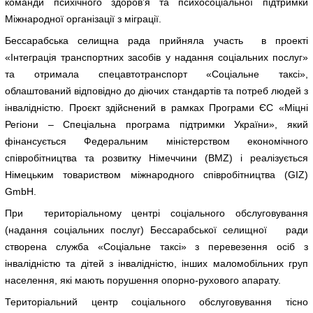
команди психічного здоров’я та психосоціальної підтримки
Міжнародної організації з міграції.
Бессарабська селищна рада прийняла участь в проекті
«Інтеграція транспортних засобів у надання соціальних послуг»
та отримала спецавтотранспорт «Соціальне таксі»,
облаштований відповідно до діючих стандартів та потреб людей з
інвалідністю. Проєкт здійснений в рамках Програми ЄС «Міцні
Регіони – Спеціальна програма підтримки України», який
фінансується Федеральним міністерством економічного
співробітництва та розвитку Німеччини (BMZ) і реалізується
Німецьким товариством міжнародного співробітництва (GIZ)
GmbH.
При територіальному центрі соціального обслуговування
(надання соціальних послуг) Бессарабської селищної ради
створена служба «Соціальне таксі» з перевезення осіб з
інвалідністю та дітей з інвалідністю, інших маломобільних груп
населення, які мають порушення опорно-рухового апарату.
Територіальний центр соціального обслуговування тісно