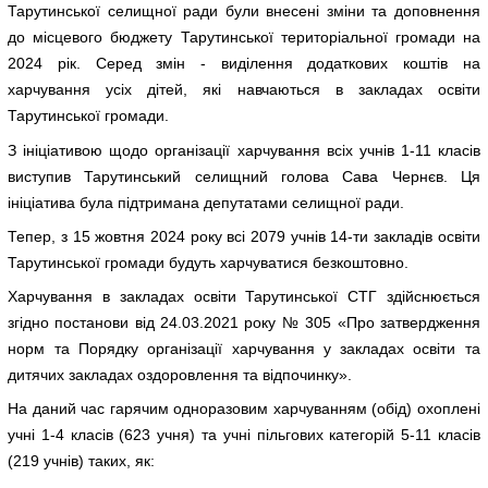
Тарутинської селищної ради були внесені зміни та доповнення
до місцевого бюджету Тарутинської територіальної громади на
2024 рік. Серед змін - виділення додаткових коштів на
харчування усіх дітей, які навчаються в закладах освіти
Тарутинської громади.
З ініціативою щодо організації харчування всіх учнів 1-11 класів
виступив Тарутинський селищний голова Сава Чернєв. Ця
ініціатива була підтримана депутатами селищної ради.
Тепер, з 15 жовтня 2024 року всі 2079 учнів 14-ти закладів освіти
Тарутинської громади будуть харчуватися безкоштовно.
Харчування в закладах освіти Тарутинської СТГ здійснюється
згідно постанови від 24.03.2021 року № 305 «Про затвердження
норм та Порядку організації харчування у закладах освіти та
дитячих закладах оздоровлення та відпочинку».
На даний час гарячим одноразовим харчуванням (обід) охоплені
учні 1-4 класів (623 учня) та учні пільгових категорій 5-11 класів
(219 учнів) таких, як: