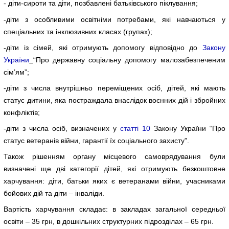
- діти-сироти та діти, позбавлені батьківського піклування;
-діти з особливими освітніми потребами, які навчаються у
спеціальних та інклюзивних класах (групах);
-діти із сімей, які отримують допомогу відповідно до
Закону
України
“Про державну соціальну допомогу малозабезпеченим
сім’ям”;
-діти з числа внутрішньо переміщених осіб, дітей, які мають
статус дитини, яка постраждала внаслідок воєнних дій і збройних
конфліктів;
-діти з числа осіб, визначених у
статті 10
Закону України “Про
статус ветеранів війни, гарантії їх соціального захисту”.
Також рішенням органу місцевого самоврядування були
визначені ще дві категорії дітей, які отримують безкоштовне
харчування: діти, батьки яких є ветеранами війни, учасниками
бойових дій та діти – інваліди.
Вартість харчування складає: в закладах загальної середньої
освіти – 35 грн, в дошкільних структурних підрозділах – 65 грн.