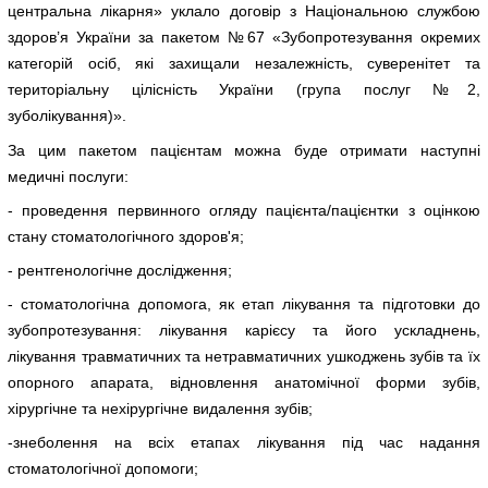
центральна лікарня» уклало договір з Національною службою
здоров’я України за пакетом №67 «Зубопротезування окремих
категорій осіб, які захищали незалежність, суверенітет та
територіальну цілісність України (група послуг №2,
зуболікування)».
За цим пакетом пацієнтам можна буде отримати наступні
медичні послуги:
- проведення первинного огляду пацієнта/пацієнтки з оцінкою
стану стоматологічного здоров'я;
- рентгенологічне дослідження;
- стоматологічна допомога, як етап лікування та підготовки до
зубопротезування: лікування карієсу та його ускладнень,
лікування травматичних та нетравматичних ушкоджень зубів та їх
опорного апарата, відновлення анатомічної форми зубів,
хірургічне та нехірургічне видалення зубів;
-знеболення на всіх етапах лікування під час надання
стоматологічної допомоги;