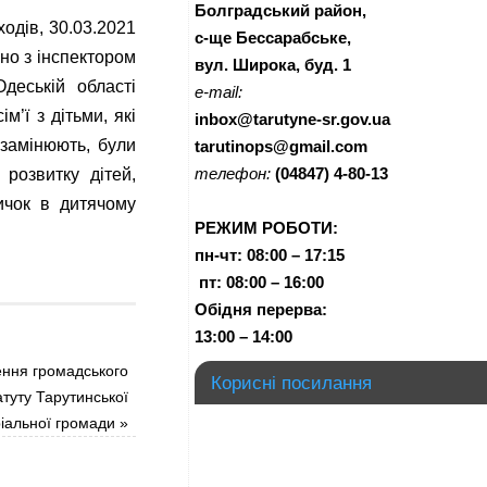
Болградський район,
одів, 30.03.2021
с-ще Бессарабське,
но з інспектором
вул. Широка, буд. 1
деській області
e-mail:
м’ї з дітьми, які
inbox@tarutyne-sr.gov.ua
 замінюють, були
tarutinops@gmail.com
телефон:
(04847) 4-80-13
розвитку дітей,
ичок в дитячому
РЕЖИМ РОБОТИ:
пн-чт:
08:00 – 17:15
п
т:
08:00 – 16:00
Обідня перерва:
13:00 – 14:00
ння громадського
Корисні посилання
туту Тарутинської
іальної громади
»