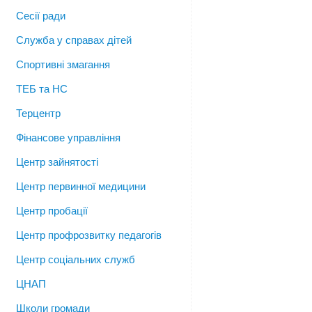
Сесії ради
Служба у справах дітей
Спортивні змагання
ТЕБ та НС
Терцентр
Фінансове управління
Центр зайнятості
Центр первинної медицини
Центр пробації
Центр профрозвитку педагогів
Центр соціальних служб
ЦНАП
Школи громади