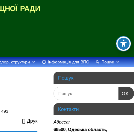
щної ради
дпор. структури
Інформація для ВПО
Пошук
Пошук
OK
Контакти
493
Друк
Адреса:
68500, Одеська область,