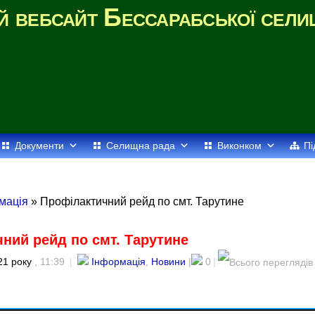
й вебсайт Бессарабської сели
Документи
Селищна рада
Виконком
Пі
мація
» Профілактичний рейд по смт. Тарутине
ний рейд по смт. Тарутине
21 року
, 11:39
|
Інформація
,
Новини
|
0
|