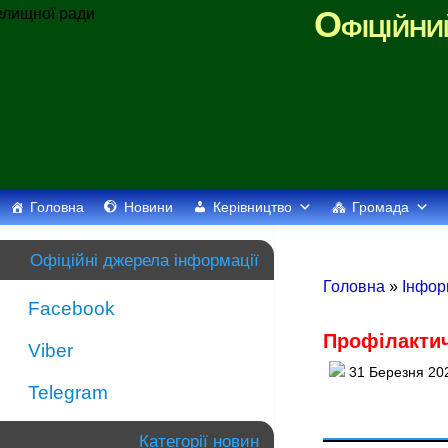
Офіційни
Головна
Новини
Керівництво
Громада
Офіційні джерела інформації
Головна
»
Інфор
Facebook
Профілактич
Viber
31 Березня 20
Telegram
Категорії новин