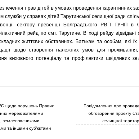
езпечення прав дітей в умовах проведення карантинних зах
ом служби у справах дітей Тарутинської селищної ради спіль
венції сектору превенції Болградського РВП ГУНП в О
актичний рейд по смт. Тарутине. В ході рейду відвідані сі
кладних життєвих обставинах. Батькам та особам, які їх
дації щодо створення належних умов для проживання, 
ня виховного потенціалу та профілактики шкідливих зв
 ЕС щодо порушень Правил
Повідомлення про проведе
чних мереж жителями
обговорення проєкту Ста
в, землевласниками,
селищної територ
ми та іншими суб’єктами