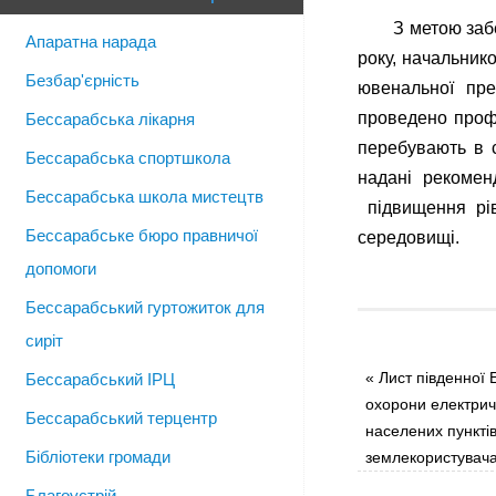
З метою заб
Апаратна нарада
року, начальник
Безбар'єрність
ювенальної пре
проведено профіл
Бессарабська лікарня
перебувають в с
Бессарабська спортшкола
надані рекомен
Бессарабська школа мистецтв
підвищення рів
Бессарабське бюро правничої
середовищі.
допомоги
Бессарабський гуртожиток для
сиріт
«
Лист південної
Бессарабський ІРЦ
охорони електри
Бессарабський терцентр
населених пункті
Бібліотеки громади
землекористувача
Благоустрій