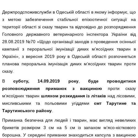
Держпродспоживслужби в Одеській області в якому інформує, що
з метою забезпечення стабільної епізоотичної ситуації на
території області зі сказу тварин та відповідно до розпорядження
Головного державного ветеринарного інспектора України від
28.08.2019 №70 «Щодо організації заходів з проведення осінньої
кампанії з пероральної імунізації диких м’ясоїдних тварин в
Україні», з вересня 2019 року в Одеській області розпочнеться
планова пероральна імунізація диких м’ясоїдних тварин проти
сказу.
В
суботу, 14.09.2019 року
,
буде проводитися
розповсюдження приманок з вакциною
проти сказу
м’ясоїдних тварин
шляхом розкидання із літаків
над лісовими,
мисливськими та польовими угіддями
смт Тарутине та
Тарутинського району
.
Приманка безпечна для людей і тварин, має вигляд невеликих
брикетів розміром 3 см на 5 см із запахом м’ясо-кісткового
борошна. У середині приманки знаходиться капсула з вакциною