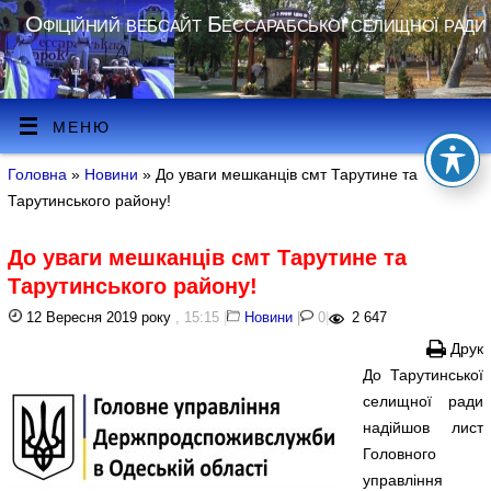
Офіційний вебсайт Бессарабської селищної ради
МЕНЮ
Головна
»
Новини
» До уваги мешканців смт Тарутине та
Тарутинського району!
До уваги мешканців смт Тарутине та
Тарутинського району!
12 Вересня 2019 року
, 15:15
|
Новини
|
0
|
2 647
Друк
До Тарутинської
селищної ради
надійшов лист
Головного
управління