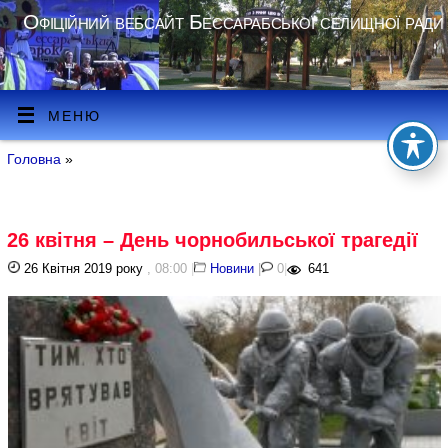
Офіційний вебсайт Бессарабської селищної ради
МЕНЮ
Головна
»
26 квітня – День чорнобильської трагедії
26 Квітня 2019 року
, 08:00
|
Новини
|
0
|
641