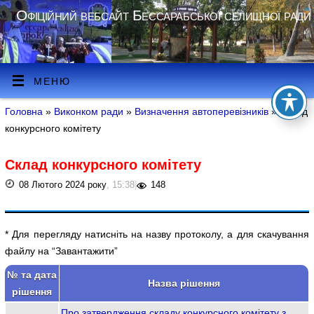
Офіційний вебсайт Бессарабської селищної ради
МЕНЮ
Головна
»
Виконком ради
»
Визначення автоперевізників
» Склад
конкурсного комітету
Склад конкурсного комітету
08 Лютого 2024 року
, 15:38
|
148
* Для перегляду натисніть на назву протоколу, а для скачування
файлу на “Завантажити”
№ та дата
Назва рішення
рішення
Про затвердження складу конкурсного комітету з