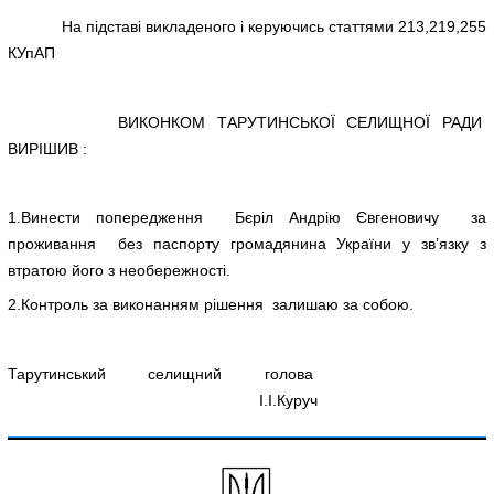
На підставі викладеного і керуючись статтями 213,219,255
КУпАП
ВИКОНКОМ ТАРУТИНСЬКОЇ СЕЛИЩНОЇ РАДИ
ВИРІШИВ :
1.Винести попередження Бєріл Андрію Євгеновичу за
проживання без паспорту громадянина України у зв’язку з
втратою його з необережності.
2.Контроль за виконанням рішення залишаю за собою.
Тарутинський селищний голова
І.І.Куруч