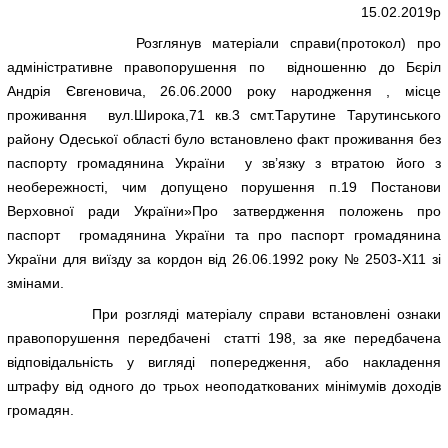
15.02.2019р
Розглянув матеріали справи(протокол) про
адміністративне правопорушення по відношенню до Бєріл
Андрія Євгеновича, 26.06.2000 року народження , місце
проживання вул.Широка,71 кв.3 смт.Тарутине Тарутинського
району Одеської області було встановлено факт проживання без
паспорту громадянина України у зв’язку з втратою його з
необережності, чим допущено порушення п.19 Постанови
Верховної ради України»Про затвердження положень про
паспорт громадянина України та про паспорт громадянина
України для виїзду за кордон від 26.06.1992 року № 2503-Х11 зі
змінами.
При розгляді матеріалу справи встановлені ознаки
правопорушення передбачені статті 198, за яке передбачена
відповідальність у вигляді попередження, або накладення
штрафу від одного до трьох неоподаткованих мінімумів доходів
громадян.