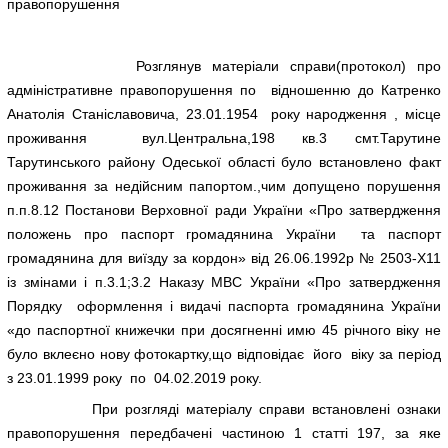
правопорушення
Розглянув матеріали справи(протокол) про
адміністративне правопорушення по відношенню до Катренко
Анатолія Станіславовича, 23.01.1954 року народження , місце
проживання вул.Центральна,198 кв.3 смт.Тарутине
Тарутинського району Одеської області було встановлено факт
проживання за недійсним папортом.,чим допущено порушення
п.п.8.12 Постанови Верховної ради України «Про затвердження
положень про паспорт громадянина України та паспорт
громадянина для виїзду за кордон» від 26.06.1992р № 2503-Х11
із змінами і п.3.1;3.2 Наказу МВС України «Про затвердження
Порядку оформлення і видачі паспорта громадянина України
«до паспортної книжечки при досягненні имю 45 річного віку не
було вклеєно нову фотокартку,що відповідає його віку за період
з 23.01.1999 року по 04.02.2019 року.
При розгляді матеріалу справи встановлені ознаки
правопорушення передбачені частиною 1 статті 197, за яке