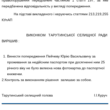
правопорушення передбачені частиною 1 статті 197, за яке
передбачена відповідальність у вигляді попередження.
На підставі викладеного і керуючись статтями 213,219,255
КУпАП
ВИКОНКОМ ТАРУТИНСЬКОЇ СЕЛИЩНОЇ РАДИ
ВИРІШИВ :
Винести попередження Пейчеву Юрію Васильовичу за
проживання за недійсним паспортом при досягненні ним 25
річного віку не було вклеєна нова фотокартка до паспортної
книжечки.
2.Контроль за виконанням рішення залишаю за собою.
Тарутинський селищний голова І.І.Куруч