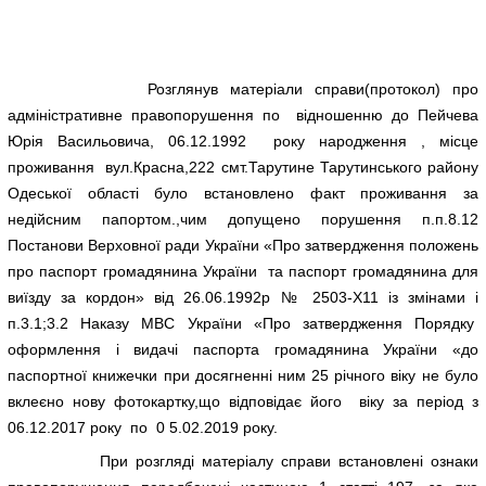
Розглянув матеріали справи(протокол) про
адміністративне правопорушення по відношенню до Пейчева
Юрія Васильовича, 06.12.1992 року народження , місце
проживання вул.Красна,222 смт.Тарутине Тарутинського району
Одеської області було встановлено факт проживання за
недійсним папортом.,чим допущено порушення п.п.8.12
Постанови Верховної ради України «Про затвердження положень
про паспорт громадянина України та паспорт громадянина для
виїзду за кордон» від 26.06.1992р № 2503-Х11 із змінами і
п.3.1;3.2 Наказу МВС України «Про затвердження Порядку
оформлення і видачі паспорта громадянина України «до
паспортної книжечки при досягненні ним 25 річного віку не було
вклеєно нову фотокартку,що відповідає його віку за період з
06.12.2017 року по 0 5.02.2019 року.
При розгляді матеріалу справи встановлені ознаки