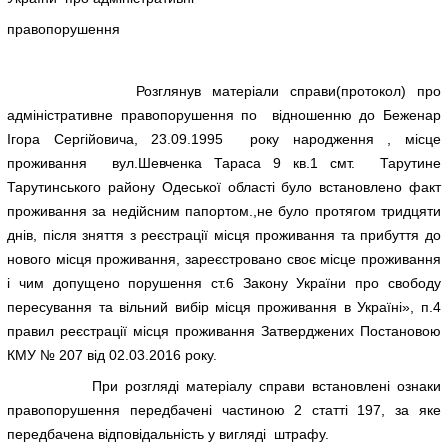
правопорушення
Розглянув матеріали справи(протокол) про
адміністративне правопорушення по відношенню до Беженар
Ігора Сергійовича, 23.09.1995 року народження , місце
проживання вул.Шевченка Тараса 9 кв.1 смт. Тарутине
Тарутинського району Одеської області було встановлено факт
проживання за недійсним папортом.,не було протягом тридцяти
днів, після зняття з реєстрації місця проживання та прибуття до
нового місця проживання, зареєстровано своє місце проживання
і чим допущено порушення ст.6 Закону України про свободу
пересування та вільний вибір місця проживання в Україні», п.4
правил реєстрації місця проживання Затверджених Постановою
КМУ № 207 від 02.03.2016 року.
При розгляді матеріалу справи встановлені ознаки
правопорушення передбачені частиною 2 статті 197, за яке
передбачена відповідальність у вигляді штрафу.