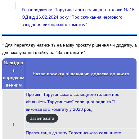
Розпорядження Тарутинського селищного голови № 15-
ОД від 16.02.2024 року “Про скликання чергового
засідання виконавчого комітету”
* Для перегляду натисніть на назву проєкту рішення чи додатку, а
для скачування файлу на “Завантажити”
№ згідно
з
Назва проєкту рішення чи додатка до нього
порядком
денним
Про звіт Тарутинського селищного голови про
діяльність Тарутинської селищної ради та її
виконавчого комітету у 2023 році
Завантажити
1
Презентація до звіту Тарутинського селищного