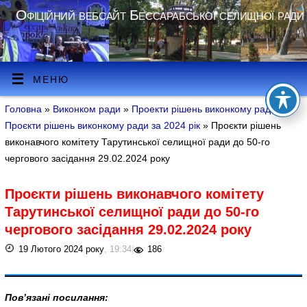
Офіційний вебсайт Бессарабської селищної ради
МЕНЮ
Головна
»
Виконком ради
»
Проекти рішень виконкому ради
»
Проєкти рішень виконкому ради за 2024 рік
» Проєкти рішень
виконавчого комітету Тарутинської селищної ради до 50-го
чергового засідання 29.02.2024 року
Проєкти рішень виконавчого комітету
Тарутинської селищної ради до 50-го
чергового засідання 29.02.2024 року
19 Лютого 2024 року
, 19:34
|
186
Пов’язані посилання: