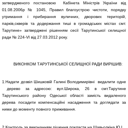
затвердженого постановою Кабінета Міністрів України від
01.08.2006р № 1045, Правил благоустрою чистоти, порядку
утримання і прибирання вуличних, дворових територій,
парків,скверів та додержання тиші в громадських містах смт.
Тарутине» затверджені рішенням сесії Тарутинської селищної
ради № 224-VI від 27.03.2012 року.
ВИКОНКОМ ТАРУТИНСЬКОЇ СЕЛИЩНОЇ РАДИ ВИРІШИВ:
1.Надати дозвіл Шишковій Галині Володимирівні видалити одне
дерево за адресою: вул.Широка, 26 в смт.Тарутине
Тарутинського району Одеської області замість видаленого
дерева посадити компенсаційні насадження та доглядати за
ними до моменту повного приживання.
2.Контроль за виконанням рішення покласти на Шавьолкіна Ю.І.