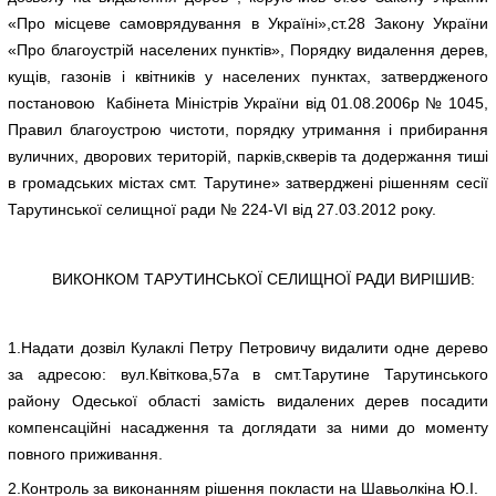
«Про місцеве самоврядування в Україні»,ст.28 Закону України
«Про благоустрій населених пунктів», Порядку видалення дерев,
кущів, газонів і квітників у населених пунктах, затвердженого
постановою Кабінета Міністрів України від 01.08.2006р № 1045,
Правил благоустрою чистоти, порядку утримання і прибирання
вуличних, дворових територій, парків,скверів та додержання тиші
в громадських містах смт. Тарутине» затверджені рішенням сесії
Тарутинської селищної ради № 224-VI від 27.03.2012 року.
ВИКОНКОМ ТАРУТИНСЬКОЇ СЕЛИЩНОЇ РАДИ ВИРІШИВ:
1.Надати дозвіл Кулаклі Петру Петровичу видалити одне дерево
за адресою: вул.Квіткова,57а в смт.Тарутине Тарутинського
району Одеської області замість видалених дерев посадити
компенсаційні насадження та доглядати за ними до моменту
повного приживання.
2.Контроль за виконанням рішення покласти на Шавьолкіна Ю.І.