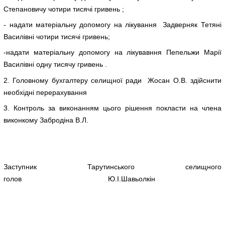
Степановичу чотири тисячі гривень ;
- надати матеріальну допомогу на лікування Задверняк Тетяні
Василівні чотири тисячі гривень;
-надати матеріальну допомогу на лікувавння Пепельжи Марії
Василівні одну тисячу гривень .
2. Головному бухгалтеру селищної ради Жосан О.В. здійснити
необхідні перерахування
3. Контроль за виконанням цього рішення покласти на члена
виконкому Забродіна В.Л.
Заступник Тарутинського селищного
голов Ю.І.Шавьолкін