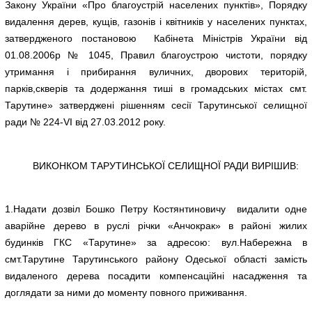
Закону України «Про благоустрій населених пунктів», Порядку
видалення дерев, кущів, газонів і квітників у населених пунктах,
затвердженого постановою Кабінета Міністрів України від
01.08.2006р № 1045, Правил благоустрою чистоти, порядку
утримання і прибирання вуличних, дворових територій,
парків,скверів та додержання тиші в громадських містах смт.
Тарутине» затверджені рішенням сесії Тарутинської селищної
ради № 224-VI від 27.03.2012 року.
ВИКОНКОМ ТАРУТИНСЬКОЇ СЕЛИЩНОЇ РАДИ ВИРІШИВ:
1.Надати дозвіл Бошко Петру Костянтиновичу видалити одне
аварійне дерево в руслі річки «Анчокрак» в районі жилих
будинків ГКС «Тарутине» за адресою: вул.Набережна в
смт.Тарутине Тарутинського району Одеської області замість
видаленого дерева посадити компенсаційні насадження та
доглядати за ними до моменту повного приживання.