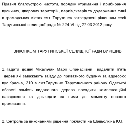
Правил благоустрою чистоти, порядку утримання і прибирання
вуличних, дворових територій, парків,скверів та додержання тиші
в громадських містах смт. Тарутине» затверджені рішенням сесії
Тарутинської селищної ради № 224-VI від 27.03.2012 року.
ВИКОНКОМ ТАРУТИНСЬКОЇ СЕЛИЩНОЇ РАДИ ВИРІШИВ:
1.Надати дозвіл Міхальчан Марії Опанасіївни видалити п’ять
дерев які заважають заїзду до приватного будинку за адресою:
вул.Красна, 210 в смт.Тарутине Тарутинського району Одеської
області замість видаленого дерева посадити компенсаційні
насадження та доглядати за ними до моменту повного
приживання.
2.Контроль за виконанням рішення покласти на Шавьолкіна Ю.І.