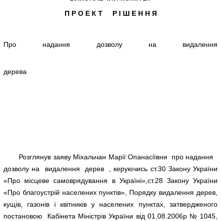
П Р О Е К Т Р І Ш Е Н Н Я
Про надання дозволу на видалення
дерев
Розглянув заяву Міхальчан Марії Опанасіївни про надання
дозволу на видалення дерев , керуючись ст.30 Закону України
«Про місцеве самоврядування в Україні»,ст.28 Закону України
«Про благоустрій населених пунктів», Порядку видалення дерев,
кущів, газонів і квітників у населених пунктах, затвердженого
постановою Кабінета Міністрів України від 01.08.2006р № 1045,