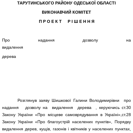
ТАРУТИНСЬКОГО РАЙОНУ ОДЕСЬКОЇ ОБЛАСТІ
ВИКОНАВЧИЙ КОМІТЕТ
П Р О Е К Т Р І Ш Е Н Н Я
Про надання дозволу на
видалення
дерева
Розглянув заяву Шишкової Галини Володимирівни про
надання дозволу на видалення дерева , керуючись ст.30
Закону України «Про місцеве самоврядування в Україні»,ст.28
Закону України «Про благоустрій населених пунктів», Порядку
видалення дерев, кущів, газонів і квітників у населених пунктах,