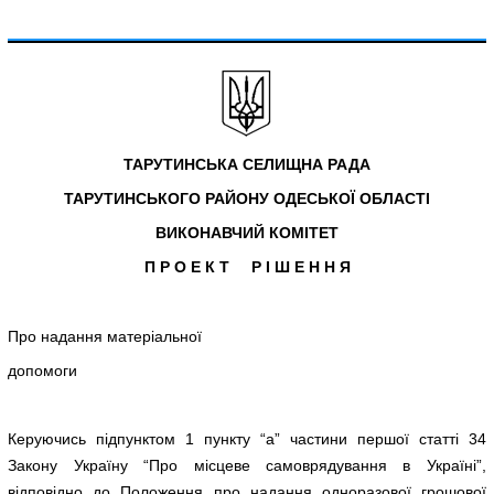
ТАРУТИНСЬКА СЕЛИЩНА РАДА
ТАРУТИНСЬКОГО РАЙОНУ ОДЕСЬКОЇ ОБЛАСТІ
ВИКОНАВЧИЙ КОМІТЕТ
П Р О Е К Т Р І Ш Е Н Н Я
Про надання матеріальної
допомоги
Керуючись підпунктом 1 пункту “а” частини першої статті 34
Закону Україну “Про місцеве самоврядування в Україні”,
відповідно до Положення про надання одноразової грошової