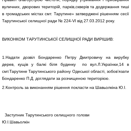
вуличних, дворових територій, парків,скверів та додержання тиші
в громадських містах смт. Тарутине» затверджені рішенням сесії
Тарутинської селищної ради № 224-VI від 27.03.2012 року.
ВИКОНКОМ ТАРУТИНСЬКОЇ СЕЛИЩНОЇ РАДИ ВИРІШИВ:
1.Надати дозвіл Бондаренко Петру Дмитровичу на вирубку
дерев, кущів у балкі біля будинку по вул.Л.Українки,14 в
смт.Тарутине Тарутинського району Одеської області, зобов’язати
Бондаренко П.Д. доглядати за розчищеною територією.
2.Контроль за виконанням рішення покласти на Шавьолкіна Ю.І.
Заступник Тарутинського селищного голови
Ю.І.Шавьолкін