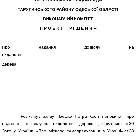
ТАРУТИНСЬКОГО РАЙОНУ ОДЕСЬКОЇ ОБЛАСТІ
ВИКОНАВЧИЙ КОМІТЕТ
П Р О Е К Т Р І Ш Е Н Н Я
Про надання дозволу на
видалення
дерев
Розглянув заяву Бошко Петра Костянтиновича про
надання дозволу на видалення дерева , керуючись ст.30
Закону України «Про місцеве самоврядування в Україні»,ст.28