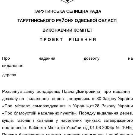
ТАРУТИНСЬКА СЕЛИЩНА РАДА
ТАРУТИНСЬКОГО РАЙОНУ ОДЕСЬКОЇ ОБЛАСТІ
ВИКОНАВЧИЙ КОМІТЕТ
П Р О Е К Т Р І Ш Е Н Н Я
Про надання дозволу на
видалення
дерева
Розглянув заяву Бондаренко Павла Дмитровича про надання
дозволу на видалення дерев , керуючись ст.30 Закону України
«Про місцеве самоврядування в Україні»,ст.28 Закону України
«Про благоустрій населених пунктів», Порядку видалення дерев,
кущів, газонів і квітників у населених пунктах, затвердженого
постановою Кабінета Міністрів України від 01.08.2006р № 1045,
Правил благоустрою чистоти, порядку утримання і прибирання