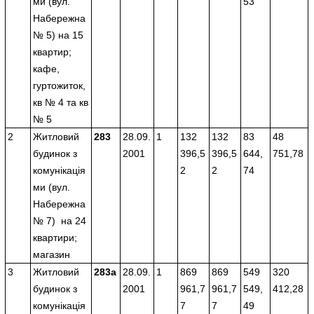
ми (вул.
53
Набережна
№ 5) на 15
квартир;
кафе,
гуртожиток,
кв № 4 та кв
№ 5
2
Житловий
283
28.09.
1
132
132
83
48
будинок з
2001
396,5
396,5
644,
751,78
комунікація
2
2
74
ми (вул.
Набережна
№ 7) на 24
квартири;
магазин
3
Житловий
283а
28.09.
1
869
869
549
320
будинок з
2001
961,7
961,7
549,
412,28
комунікація
7
7
49