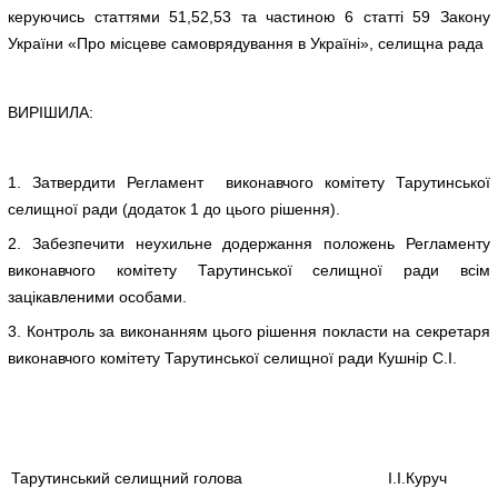
керуючись статтями 51,52,53 та частиною 6 статті 59 Закону
України «Про місцеве самоврядування в Україні», селищна рада
ВИРІШИЛА:
1. Затвердити Регламент виконавчого комітету Тарутинської
селищної ради (додаток 1 до цього рішення).
2. Забезпечити неухильне додержання положень Регламенту
виконавчого комітету Тарутинської селищної ради всім
зацікавленими особами.
3. Контроль за виконанням цього рішення покласти на секретаря
виконавчого комітету Тарутинської селищної ради Кушнір С.І.
Тарутинський селищний голова
І.І.Куруч