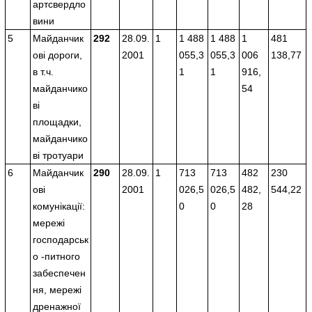
артсвердло
вини
5
Майданчик
292
28.09.
1
1 488
1 488
1
481
ові дороги,
2001
055,3
055,3
006
138,77
в т.ч.
1
1
916,
майданчико
54
ві
площадки,
майданчико
ві тротуари
6
Майданчик
290
28.09.
1
713
713
482
230
ові
2001
026,5
026,5
482,
544,22
комунікації:
0
0
28
мережі
господарськ
о -питного
забеспечен
ня, мережі
дренажної