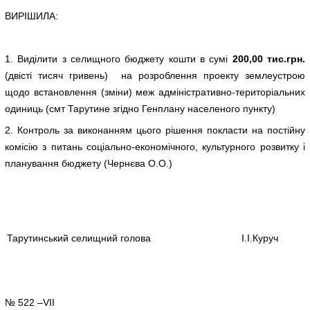
ВИРІШИЛА:
1. Виділити з селищного бюджету кошти в сумі
200,00 тис.грн.
(двісті тисяч гривень) на розроблення проекту землеустрою
щодо встановлення (зміни) меж адміністративно-територіальних
одиниць (смт Тарутине згідно Генплану населеного пункту)
2. Контроль за виконанням цього рішення покласти на постійну
комісію з питань соціально-економічного, культурного розвитку і
планування бюджету (Чернєва О.О.)
Тарутинський селищний голова
І.І.Куруч
№ 522 –VII