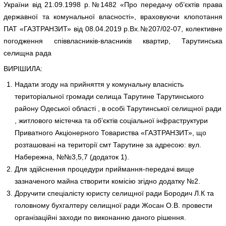
України від 21.09.1998 р.№1482 «Про передачу об’єктів права
державної та комунальної власності», враховуючи клопотання
ПАТ «ГАЗТРАНЗИТ» від 08.04.2019 р.Вх.№207/02-07, колективне
погодження співвласників-власників квартир, Тарутинська
селищна рада
ВИРІШИЛА:
Надати згоду на прийняття у комунальну власність
територіальної громади селища Тарутине Тарутинського
району Одеської області , в особі Тарутинської селищної ради
, житлового містечка та об’єктів соціальної інфраструктури
Приватного Акціонерного Товариства «ГАЗТРАНЗИТ», що
розташовані на території смт Тарутине за адресою: вул.
Набережна, №№3,5,7 (додаток 1).
Для здійснення процедури приймання-передачі вище
зазначеного майна створити комісію згідно додатку №2.
Доручити спеціалісту юристу селищної ради Бородич Л.К та
головному бухгалтеру селищної ради Жосан О.В. провести
організаційні заходи по виконанню даного рішення.