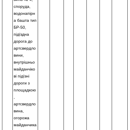
споруда,
водонапірн
а башта тип
БР-50,
підїздна
дорога до
артсвердло
вини,
внутрішньо
майданчіко
ві підїзні
дороги з
площадкою
,
артсвердло
вина,
огорожа
майданчика