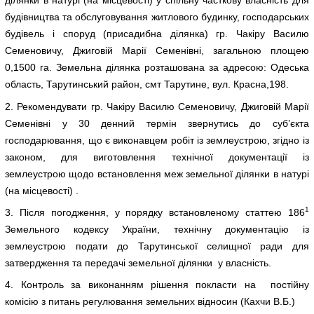
ділянки в натурі (на місцевості) у спільну часткову власність для
будівництва та обслуговування житлового будинку, господарських
будівель і споруд (присадибна ділянка) гр. Чакіру Василю
Семеновичу, Джиговій Марії Семенівні, загальною площею
0,1500 га. Земельна ділянка розташована за адресою: Одеська
область, Тарутинський район, смт Тарутине, вул. Красна,198.
2. Рекомендувати гр. Чакіру Василю Семеновичу, Джиговій Марії
Семенівні у 30 денний термін звернутись до суб’єкта
господарювання, що є виконавцем робіт із землеустрою, згідно із
законом, для виготовлення технічної документації із
землеустрою щодо встановлення меж земельної ділянки в натурі
(на місцевості) .
1
3. Після погодження, у порядку встановленому статтею 186
Земельного кодексу України, технічну документацію із
землеустрою подати до Тарутинської селищної ради для
затвердження та передачі земельної ділянки у власність.
4. Контроль за виконанням рішення покласти на постійну
комісію з питань регулювання земельних відносин (Кахчи В.Б.)