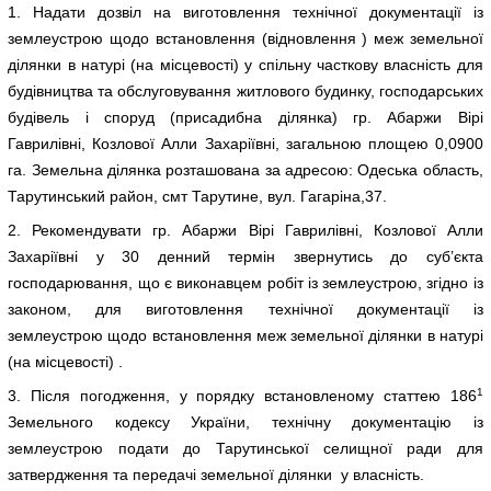
1. Надати дозвіл на виготовлення технічної документації із
землеустрою щодо встановлення (відновлення ) меж земельної
ділянки в натурі (на місцевості) у спільну часткову власність для
будівництва та обслуговування житлового будинку, господарських
будівель і споруд (присадибна ділянка) гр. Абаржи Вірі
Гаврилівні, Козлової Алли Захаріївні, загальною площею 0,0900
га. Земельна ділянка розташована за адресою: Одеська область,
Тарутинський район, смт Тарутине, вул. Гагаріна,37.
2. Рекомендувати гр. Абаржи Вірі Гаврилівні, Козлової Алли
Захаріївні у 30 денний термін звернутись до суб’єкта
господарювання, що є виконавцем робіт із землеустрою, згідно із
законом, для виготовлення технічної документації із
землеустрою щодо встановлення меж земельної ділянки в натурі
(на місцевості) .
1
3. Після погодження, у порядку встановленому статтею 186
Земельного кодексу України, технічну документацію із
землеустрою подати до Тарутинської селищної ради для
затвердження та передачі земельної ділянки у власність.