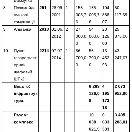
Бахмутка
8
Позамайда
291
28.09.
1
155
155
104
50
нчикові
2001
005,7
005,7
888,
117,69
комунікації
6
6
07
9
Альтанка
2013
01.06.
2
27
54
28
25
2012
000,0
000,0
125,
875,00
0
0
00
10
Пункт
2214
07.07.
1
56
56
13
43
газорегулят
2014
700,0
700,0
452,
247,07
орний
0
0
93
шафовий
ШП-2
Всього
:
6 269
4
2 073
інфраструк
126,0
195
952,90
тура.
8
173,
18
Разом
:
10
6
3 405
комплекс
038
633
288,01
621,9
333,