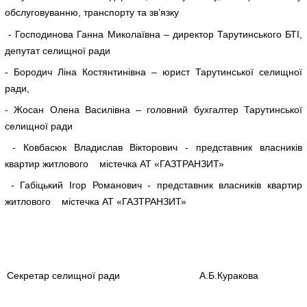
обслуговуванню, транспорту та зв’язку
- Господинова Ганна Миколаївна – директор Тарутинського БТІ,
депутат селищної ради
- Бородич Ліна Костянтинівна – юрист Тарутинської селищної
ради,
- Жосан Олена Василівна – головний бухгалтер Тарутинської
селищної ради
- Ковбасюк Владислав Вікторович - представник власників
квартир житлового містечка АТ «ГАЗТРАНЗИТ»
- Габіцький Ігор Романович - представник власників квартир
житлового містечка АТ «ГАЗТРАНЗИТ»
Секретар селищної ради
А.Б.Куракова