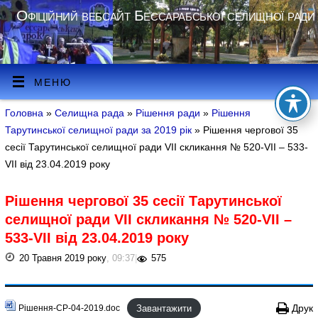
Офіційний вебсайт Бессарабської селищної ради
МЕНЮ
Головна
»
Селищна рада
»
Рішення ради
»
Рішення
Тарутинської селищної ради за 2019 рік
» Рішення чергової 35
сесії Тарутинської селищної ради VII скликання № 520-VII – 533-
VII від 23.04.2019 року
Рішення чергової 35 сесії Тарутинської
селищної ради VII скликання № 520-VII –
533-VII від 23.04.2019 року
20 Травня 2019 року
, 09:37
|
575
Завантажити
Друк
Рішення-СР-04-2019.doc