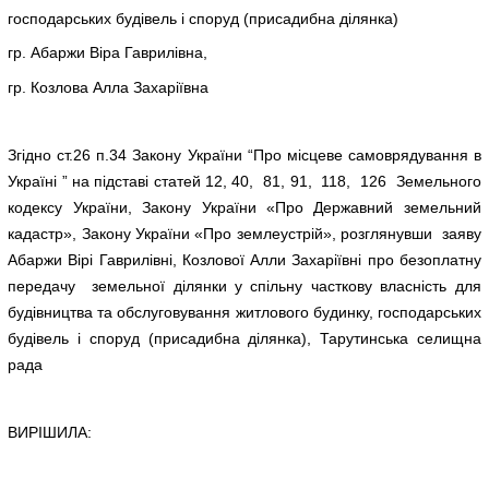
господарських будівель і споруд (присадибна ділянка)
гр. Абаржи Віра Гаврилівна,
гр. Козлова Алла Захаріївна
Згідно ст.26 п.34 Закону України “Про місцеве самоврядування в
Україні ” на підставі статей 12, 40, 81, 91, 118, 126 Земельного
кодексу України, Закону України «Про Державний земельний
кадастр», Закону України «Про землеустрій», розглянувши заяву
Абаржи Вірі Гаврилівні, Козлової Алли Захаріївні про безоплатну
передачу земельної ділянки у спільну часткову власність для
будівництва та обслуговування житлового будинку, господарських
будівель і споруд (присадибна ділянка), Тарутинська селищна
рада
ВИРІШИЛА: