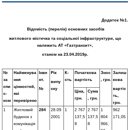
Додаток №1.
Відомість (перелік) основних засобів
житлового містечка та соціальної інфраструктури, що
належить АТ «Газтранзит»,
станом на 23.04.2019р.
№
Найменува
Інве
Рік
К-
Початкова
Знос
Залиш
за
ння
нт.
сть
вартість
, грн.
кова
випу
спи
цінностей,
№
ску
вартіс
Ціна,
Сума
с-
які
ть,
грн.
, грн.
ком
перевірено
грн.
1
Житловий
284
28.09.
1
2 767
2 767
1
962
будинок з
2001
137,5
137,5
804
171,05
комунікація
8
8
966,