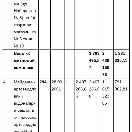
ми (вул.
Набережна
№ 3) на 24
квартири;
магазин, кв
№ 6 та кв
№ 19
Всього
:
3 769
2
1 331
житловий
495,8
438
335,11
комплекс
7
160,
76
4
Майданчик
294
28.09.
1
2 407
2 407
1
791
артсвердло
2001
286,6
286,6
615
962,81
вин і
6
6
323,
водонапірн
85
а башта, в
т.ч. насосна
артсвердло
вина № 4,