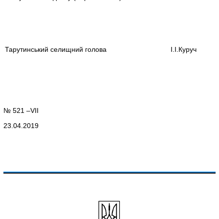
Тарутинський селищний голова
І.І.Куруч
№ 521 –VII
23.04.2019