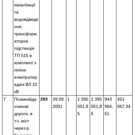
каналізації
та
водовідведе
ння,
трансформ
аторна
підстанція
ТП 515 в
комплекті з
лінією
електропер
едачі ВЛ 10
кВ
7
Позамайда
293
28.09.
1
1 395
1 395
943
451
нчикові
2001
051,8
051,8
984,
067,34
дороги, в
5
5
51
т.ч. міст
через р.