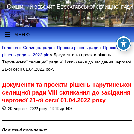
Офіційний вебсайт Бессарабської селищної ради
МЕНЮ
Головна
»
Селищна рада
»
Проєкти рішень ради
»
Проєкти
рішень ради за 2022 рік
» Документи та проєкти рішень
Тарутинської селищної ради VIII скликання до засідання чергової
21-ої сесії 01.04.2022 року
Документи та проєкти рішень Тарутинської
селищної ради VIII скликання до засідання
чергової 21-ої сесії 01.04.2022 року
29 Березня 2022 року
, 13:10
|
596
Пов’язані посилання: