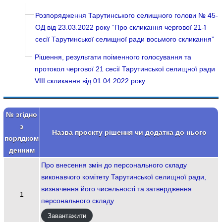
Розпорядження Тарутинського селищного голови № 45-
ОД від 23.03.2022 року “Про скликання чергової 21-ї
сесії Тарутинської селищної ради восьмого скликання”
Рішення, результати поіменного голосування та
протокол чергової 21 сесії Тарутинської селищної ради
VIII скликання від 01.04.2022 року
№ згідно
з
Назва проєкту рішення чи додатка до нього
порядком
денним
Про внесення змін до персонального складу
виконавчого комітету Тарутинської селищної ради,
визначення його чисельності та затвердження
1
персонального складу
Завантажити