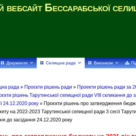
й вебсайт Бессарабської сели
Документи
Селищна рада
Виконком
Пі
щна рада
»
Проєкти рішень ради
»
Проекти рішень ради за 2
єкти рішень Тарутинської селищної ради VIII скликання до 
ії 24.12.2020 року
» Проєкти рішень про затвердження бюдже
ету на 2022-2023 Тарутинської селищної ради 3 сесії Тарут
ння до засідання 24.12.2020 року