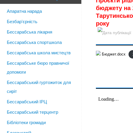
Проєкти ріш
бюджету на 
Апаратна нарада
Тарутинської
Безбар'єрність
року
Бессарабська лікарня
Бессарабська спортшкола
Бессарабська школа мистецтв
Бюджет.docx
Бессарабське бюро правничої
допомоги
Бессарабський гуртожиток для
сиріт
Бессарабський ІРЦ
Бессарабський терцентр
Бібліотеки громади
Благоустрій