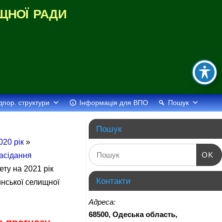
щної ради
дпор. структури
Інформація для ВПО
Пошук
Пошук
020 рік
»
OK
засідання
ту на 2021 рік
Контакти
инської селищної
Адреса:
68500, Одеська область,