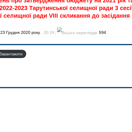
ень про затвердження бюджету на 2021 рік т
2022-2023 Тарутинської селищної ради 3 сесі
 селищної ради VIII скликання до засідання 
23 Грудня 2020 року
, 20:24
|
594
Завантажити