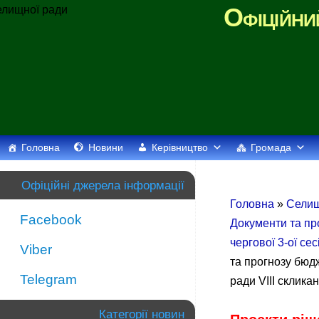
Офіційни
Головна
Новини
Керівництво
Громада
Офіційні джерела інформації
Головна
»
Сели
Facebook
Документи та про
чергової 3-ої сес
Viber
та прогнозу бюдж
Telegram
ради VIII склика
Категорії новин