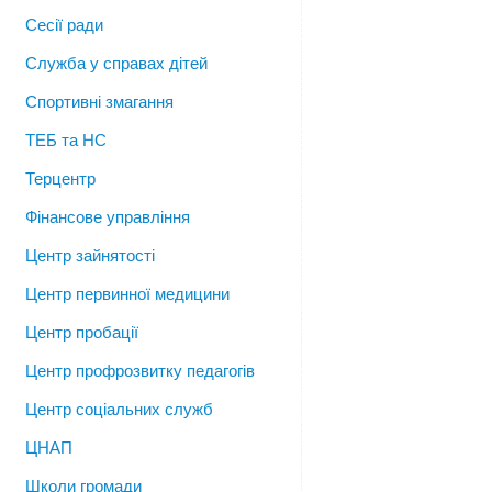
Сесії ради
Служба у справах дітей
Спортивні змагання
ТЕБ та НС
Терцентр
Фінансове управління
Центр зайнятості
Центр первинної медицини
Центр пробації
Центр профрозвитку педагогів
Центр соціальних служб
ЦНАП
Школи громади