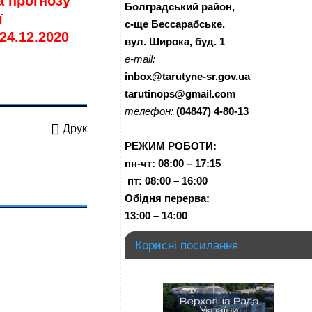
а прогнозу
Болградський район,
ї
с-ще Бессарабське,
24.12.2020
вул. Широка, буд. 1
e-mail:
inbox@tarutyne-sr.gov.ua
tarutinops@gmail.com
телефон:
(04847) 4-80-13
Друк
РЕЖИМ РОБОТИ:
пн-чт:
08:00 – 17:15
п
т:
08:00 – 16:00
Обідня перерва:
13:00 – 14:00
Корисні посилання