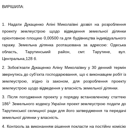
ВИРІШИЛА:
1. Надати Дукаценко Аліні Миколаївні дозвіл на розроблення
проекту землеустрою щодо відведення земельної ділянки
орієнтовною площею 0,00500 га для будівництва індивідуального
гаражу. Земельна ділянка розташована за адресою: Одеська
область, Тарутинський район, смт. Тарутине, вул.
Центральна,128 б.
2. Зобов’язати Дукаценко Аліну Миколаївну у 30 денний термін
звернутись до суб’єкта господарювання, що є виконавцем робіт із
землеустрою, згідно із законом, для розроблення проекту
землеустрою щодо відведення у власність земельної ділянки.
3. Після погодження проекту у порядку встановленому статтею
1
186
Земельного кодексу України проект землеустрою подати до
Тарутинської селищної ради для його затвердження та передачі
земельної ділянки у власність.
4. Контроль за виконанням рішення покласти на постійну комісію