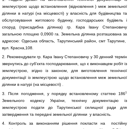
землеустрою щодо встановлення (відновлення ) меж земельної
ділянки в натурі (на місцевості) у власність для будівництва та
обслуговування житлового будинку, господарських будівель і
споруд (присадибна ділянка) гр. Кара Івану Степановичу
загальною площею 0,0900 га. Земельна ділянка розташована за
адресою: Одеська область, Тарутинський район, смт Тарутине,
вул. Красна,108.
2. Рекомендувати гр. Кара Івану Степановичу у 30 денний термін
звернутись до суб’єкта господарювання, що є виконавцем робіт із
землеустрою, згідно із законом, для виготовлення технічної
документації із землеустрою щодо встановлення меж земельної
ділянки в натурі (на місцевості) .
1
3. Після погодження, у порядку встановленому статтею 186
Земельного кодексу України, технічну документацію із
землеустрою подати до Тарутинської селищної ради для
затвердження та передачі земельної ділянки у власність.
4. Контроль за виконанням рішення покласти на постійну