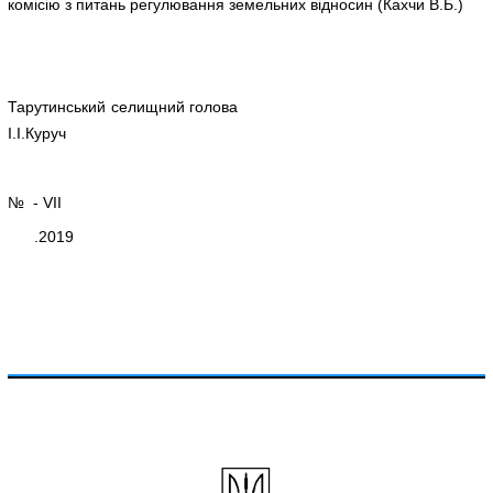
комісію з питань регулювання земельних відносин (Кахчи В.Б.)
Тарутинський селищний голова
І.І.Куруч
№ - VІІ
.2019