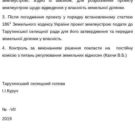
землеустрою, згідно із законом, для розроблення проекту
землеустрою щодо відведення у власність земельної ділянки.
3. Після погодження проекту у порядку встановленому статтею
1
186
Земельного кодексу України проект землеустрою подати до
Тарутинської селищної ради для його затвердження та передачі
земельної ділянки у власність.
4. Контроль за виконанням рішення покласти на постійну
комісію з питань регулювання земельних відносин (Кахчи В.Б.)
Тарутинський селищний голова
І.І.Куруч
№ -VIІ
2019