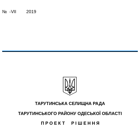
№ -VIІ 2019
ТАРУТИНСЬКА СЕЛИЩНА РАДА
ТАРУТИНСЬКОГО РАЙОНУ ОДЕСЬКОЇ ОБЛАСТІ
П Р О Е К Т Р І Ш Е Н Н Я