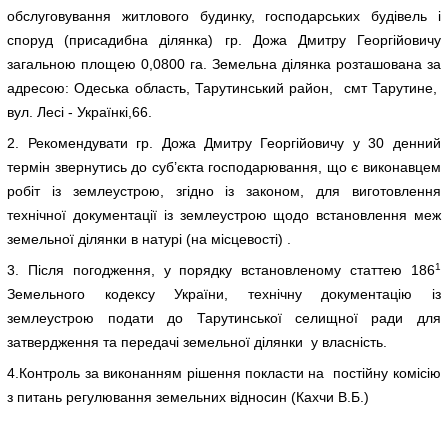
обслуговування житлового будинку, господарських будівель і
споруд (присадибна ділянка) гр. Дожа Дмитру Георгійовичу
загальною площею 0,0800 га. Земельна ділянка розташована за
адресою: Одеська область, Тарутинський район, смт Тарутине,
вул. Лесі - Українкі,66.
2. Рекомендувати гр. Дожа Дмитру Георгійовичу у 30 денний
термін звернутись до суб’єкта господарювання, що є виконавцем
робіт із землеустрою, згідно із законом, для виготовлення
технічної документації із землеустрою щодо встановлення меж
земельної ділянки в натурі (на місцевості) .
1
3. Після погодження, у порядку встановленому статтею 186
Земельного кодексу України, технічну документацію із
землеустрою подати до Тарутинської селищної ради для
затвердження та передачі земельної ділянки у власність.
4.Контроль за виконанням рішення покласти на постійну комісію
з питань регулювання земельних відносин (Кахчи В.Б.)