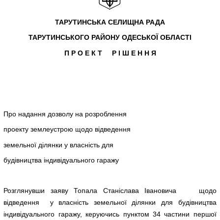
ТАРУТИНСЬКА СЕЛИЩНА РАДА
ТАРУТИНСЬКОГО РАЙОНУ ОДЕСЬКОЇ ОБЛАСТІ
П Р О Е К Т Р І Ш Е Н Н Я
Про надання дозволу на розроблення
проекту землеустрою щодо відведення
земельної ділянки у власність для
будівництва індивідуального гаражу
Розглянувши заяву Топала Станіслава Івановича щодо
відведення у власність земельної ділянки для будівництва
індивідуального гаражу, керуючись пунктом 34 частини першої