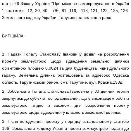
статті 26 Закону України “Про місцеве самоврядування в Україні
1
”, статтями 12, 20, 40, 79
, 81, 116, 118, 121, 122, 125, 126
Земельного кодексу України, Тарутинська селищна рада
ВИРІШИЛА:
1. Надати Топалу Станіславу Івановичу дозвіл на розроблення
проекту землеустрою щодо відведення земельної ділянки
орієнтовною площею 0,0024 га для будівництва індивідуального
гаражу. Земельна ділянка розташована за адресою: Одеська
область, Тарутинський район, смт. Тарутине, вул. Красна,193д.
2. Зобов’язати Топала Станіслава Івановича у 30 денний термін
звернутись до суб’єкта господарювання, що є виконавцем робіт із
землеустрою, згідно із законом, для розроблення проекту
землеустрою щодо відведення у власність земельної ділянки.
3. Після погодження проекту у порядку встановленому статтею
1
186
Земельного кодексу України проект землеустрою подати до