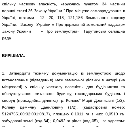
спільну часткову власність, керуючись пунктом 34 частини
першої статті 26 Закону України “ Про місцеве самоврядування в
Україні, статями 12, 20, 118, 121,186 Земельного кодексу
України, Закону України « Про державний земельний кадастр»
Закону України « Про землеустрій» Тарутинська селищна
рада
ВИРІШИЛА:
1. Затвердити технічну документацію із землеустрою щодо
встановлення (відведення) меж земельної ділянки в натурі (на
місцевості) у спільну часткову власність, для будівництва та
обслуговування житлового будинку, господарських будівель і
споруд (присадибна ділянка) гр. Колевої Марії Деонисівні (1/2),
Колеву Дем»яну Даниловичу (1/2), (кадастровий номер:
5124755100:02:001:0817), площею 0,1011 га з них: 0,0519 га
забудовані землі (код-34); 0,0492 га рілля (код-05), за адресом: