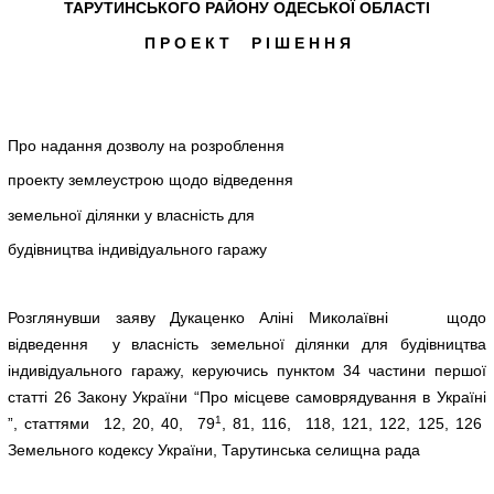
ТАРУТИНСЬКОГО РАЙОНУ ОДЕСЬКОЇ ОБЛАСТІ
П Р О Е К Т Р І Ш Е Н Н Я
Про надання дозволу на розроблення
проекту землеустрою щодо відведення
земельної ділянки у власність для
будівництва індивідуального гаражу
Розглянувши заяву Дукаценко Аліні Миколаївні щодо
відведення у власність земельної ділянки для будівництва
індивідуального гаражу, керуючись пунктом 34 частини першої
статті 26 Закону України “Про місцеве самоврядування в Україні
1
”, статтями 12, 20, 40, 79
, 81, 116, 118, 121, 122, 125, 126
Земельного кодексу України, Тарутинська селищна рада