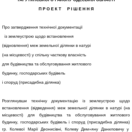
П Р О Е К Т Р І Ш Е Н Н Я
Про затвердження технічної документації
із землеустрою щодо встановлення
(відновлення) меж земельної ділянки в натурі
(на місцевості) у спільну часткову власність
для будівництва та обслуговування житлового
будинку, господарських будівель
і споруд (присадибна ділянка)
Розглянувши технічну документацію із землеустрою щодо
встановлення (відведення) меж земельної ділянки в натурі (на
місцевості) для будівництва та обслуговування житлового
будинку, господарських будівель і споруд (присадибна ділянка)
гр. Колевої Марії Деонисівні, Колеву Дем»яну Даниловичу у