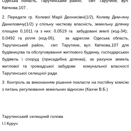
Одеська область, Тарутинський район, смт. Тарутине, вул.
Квіткова,107..
2. Передати гр. Колевої Марії Деонисівні(1/2), Колеву Дем»яну
Даниловичу(1/2) у спільну часткову власність, земельну ділянку
площею 0,1011 га з них: 0,0519 га забудовані землі (код-34);
0,0492 га рілля (код-05), за адресом: Одеська область,
Тарутинський район, смт. Тарутине, вул. Квіткова,107 для
будівництва та обслуговування житлового будинку, господарських
будівель і споруд (присадибна ділянка), за рахунок земель
житлової та громадської забудови комунальної власності
Тарутинської селищної ради.
3. Контроль за виконанням рішення покласти на постійну комісію
з питань регулювання земельних відносин (Кахчи В.Б.)
Тарутинський селищний голова
І.І.Куруч