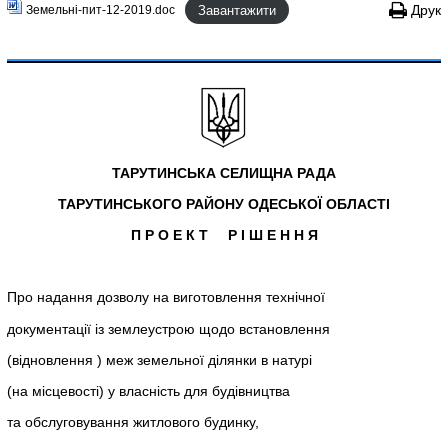
Завантажити
Друк
Земельні-пит-12-2019.doc
ТАРУТИНСЬКА СЕЛИЩНА РАДА
ТАРУТИНСЬКОГО РАЙОНУ ОДЕСЬКОЇ ОБЛАСТІ
П Р О Е К Т Р І Ш Е Н Н Я
Про надання дозволу на виготовлення технічної
документації із землеустрою щодо встановлення
(відновлення ) меж земельної ділянки в натурі
(на місцевості) у власність для будівництва
та обслуговування житлового будинку,