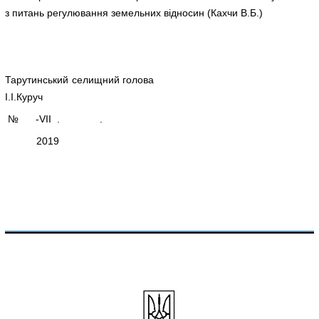
з питань регулювання земельних відносин (Кахчи В.Б.)
Тарутинський селищний голова
І.І.Куруч
№ -VIІ . .
2019