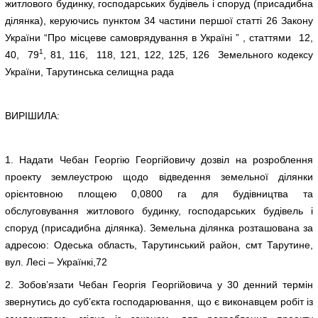
житлового будинку, господарських будівель і споруд (присадибна
ділянка), керуючись пунктом 34 частини першої статті 26 Закону
України “Про місцеве самоврядування в Україні ” , статтями 12,
1
40, 79
, 81, 116, 118, 121, 122, 125, 126 Земельного кодексу
України, Тарутинська селищна рада
ВИРІШИЛА:
1. Надати Чебан Георгію Георгійовичу дозвіл на розроблення
проекту землеустрою щодо відведення земельної ділянки
орієнтовною площею 0,0800 га для будівництва та
обслуговування житлового будинку, господарських будівель і
споруд (присадибна ділянка). Земельна ділянка розташована за
адресою: Одеська область, Тарутинський район, смт Тарутине,
вул. Лесі – Українкі,72
2. Зобов’язати Чебан Георгія Георгійовича у 30 денний термін
звернутись до суб’єкта господарювання, що є виконавцем робіт із