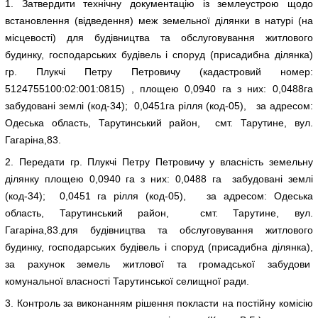
1. Затвердити технічну документацію із землеустрою щодо
встановлення (відведення) меж земельної ділянки в натурі (на
місцевості) для будівництва та обслуговування житлового
будинку, господарських будівель і споруд (присадибна ділянка)
гр. Плукчі Петру Петровичу (кадастровий номер:
5124755100:02:001:0815) , площею 0,0940 га з них: 0,0488га
забудовані землі (код-34); 0,0451га рілля (код-05), за адресом:
Одеська область, Тарутинський район, смт. Тарутине, вул.
Гагаріна,83.
2. Передати гр. Плукчі Петру Петровичу у власність земельну
ділянку площею 0,0940 га з них: 0,0488 га забудовані землі
(код-34); 0,0451 га рілля (код-05), за адресом: Одеська
область, Тарутинський район, смт. Тарутине, вул.
Гагаріна,83.для будівництва та обслуговування житлового
будинку, господарських будівель і споруд (присадибна ділянка),
за рахунок земель житлової та громадської забудови
комунальної власності Тарутинської селищної ради.
3. Контроль за виконанням рішення покласти на постійну комісію