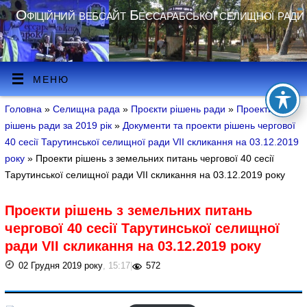
Офіційний вебсайт Бессарабської селищної ради
МЕНЮ
Головна
»
Селищна рада
»
Проєкти рішень ради
»
Проекти
рішень ради за 2019 рік
»
Документи та проекти рішень чергової
40 сесії Тарутинської селищної ради VII скликання на 03.12.2019
року
» Проекти рішень з земельних питань чергової 40 сесії
Тарутинської селищної ради VII скликання на 03.12.2019 року
Проекти рішень з земельних питань
чергової 40 сесії Тарутинської селищної
ради VII скликання на 03.12.2019 року
02 Грудня 2019 року
, 15:17
|
572