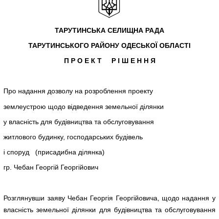
ТАРУТИНСЬКА СЕЛИЩНА РАДА
ТАРУТИНСЬКОГО РАЙОНУ ОДЕСЬКОЇ ОБЛАСТІ
П Р О Е К Т Р І Ш Е Н Н Я
Про надання дозволу на розроблення проекту
землеустрою щодо відведення земельної ділянки
у власність для будівництва та обслуговування
житлового будинку, господарських будівель
і споруд (присадибна ділянка)
гр. Чебан Георгій Георгійович
Розглянувши заяву Чебан Георгія Георгійовича, щодо надання у
власність земельної ділянки для будівництва та обслуговування