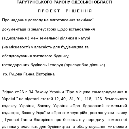
ТАРУТИНСЬКОГО РАЙОНУ ОДЕСЬКОЇ ОБЛАСТІ
П Р О Е К Т Р І Ш Е Н Н Я
Про надання дозволу на виготовлення технічної
документації із землеустрою щодо встановлення
(відновлення ) меж земельної ділянки в натурі
(на місцевості) у власність для будівництва та
обслуговування житлового будинку,
господарських будівель і споруд (присадибна ділянка)
гр. Гуцова Ганна Вікторівна
Згідно ст.26 п.34 Закону України “Про місцеве самоврядування в
Україні ” на підставі статей 12, 40, 81, 91, 118, 126 Земельного
кодексу України, Закону України «Про Державний земельний
кадастр», Закону України «Про землеустрій», розглянувши заяву
, Гуцової Ганни Вікторівни про безоплатну передачу земельної
ділянки у власність для будівництва та обслуговування житлового