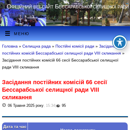
Офіційний вебсайт Бессарабської селищної ради
МЕНЮ
Головна
»
Селищна рада
»
Постійні комісії ради
»
Засідання
постійних комісій Бессарабської селищної ради VIIІ скликання
»
Засідання постійних комісій 66 сесії Бессарабської селищної
ради VIIІ скликання
Засідання постійних комісій 66 сесії
Бессарабської селищної ради VIIІ
скликання
06 Травня 2025 року
, 15:34
|
95
Дата та час