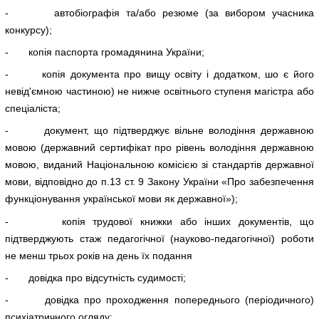
- автобіографія та/або резюме (за вибором учасника
конкурсу);
- копія паспорта громадянина України;
- копія документа про вищу освіту і додатком, шо є його
невід'ємною частиною) не нижче освітнього ступеня магістра або
спеціаліста;
- документ, що підтверджує вільне володіння державною
мовою (державний сертифікат про рівень володіння державною
мовою, виданий Національною комісією зі стандартів державної
мови, відповідно до п.13 ст. 9 Закону України «Про забезпечення
функціонування української мови як державної»);
- копія трудової книжки або інших документів, що
підтверджують стаж педагогічної (науково-педагогічної) роботи
не менш трьох років на день їх подання
- довідка про відсутність судимості;
- довідка про проходження попереднього (періодичного)
психіатричного огляду;