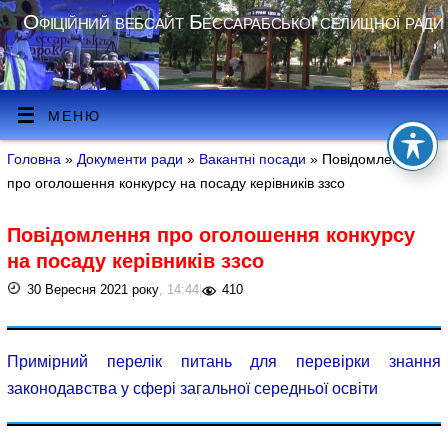
Офіційний вебсайт Бессарабської селищної ради
МЕНЮ
Головна
»
Документи ради
»
Вакантні посади
» Повідомлення
про оголошення конкурсу на посаду керівників ззсо
Повідомлення про оголошення конкурсу
на посаду керівників ззсо
30 Вересня 2021 року
, 14:44
|
410
Примірний перелік питань для перевірки знання
законодавства у сфері загальної середньої освіти