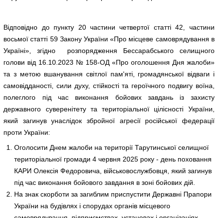
Відповідно до пункту 20 частини четвертої статті 42, частини
восьмої статті 59 Закону України «Про місцеве самоврядування в
Україні», згідно розпорядження Бессарабського селищного
голови від 16.10.2023 № 158-ОД «Про оголошення Дня жалоби»
та з метою вшанування світлої пам'яті, громадянської відваги і
самовідданості, сили духу, стійкості та героїчного подвигу воїна,
полеглого під час виконання бойових завдань із захисту
державного суверенітету та територіальної цілісності України,
який загинув унаслідок збройної агресії російської федерації
проти України:
Оголосити Днем жалоби на території Тарутинської селищної
територіальної громади 4 червня 2025 року - день поховання
КАРИ Олексія Федоровича, військовослужбовця, який загинув
під час виконання бойового завдання в зоні бойових дій.
На знак скорботи за загиблим приспустити Державні Прапори
України на будівлях і спорудах органів місцевого
самоврядування, підприємствах, установах і організаціях,