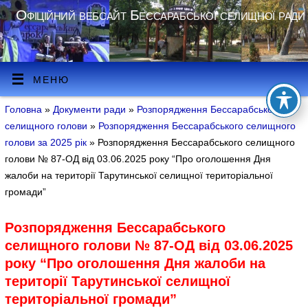
Офіційний вебсайт Бессарабської селищної ради
МЕНЮ
Головна
»
Документи ради
»
Розпорядження Бессарабського
селищного голови
»
Розпорядження Бессарабського селищного
голови за 2025 рік
» Розпорядження Бессарабського селищного
голови № 87-ОД від 03.06.2025 року “Про оголошення Дня
жалоби на території Тарутинської селищної територіальної
громади”
Розпорядження Бессарабського
селищного голови № 87-ОД від 03.06.2025
року “Про оголошення Дня жалоби на
території Тарутинської селищної
територіальної громади”