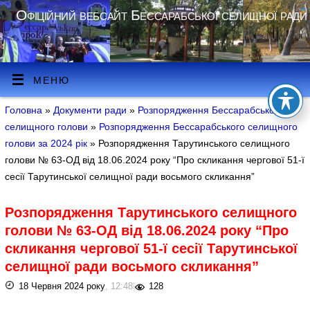
Офіційний вебсайт Бессарабської селищної ради
МЕНЮ
Головна
»
Документи ради
»
Розпорядження Бессарабського
селищного голови
»
Розпорядження Бессарабського селищного
голови за 2024 рік
» Розпорядження Тарутинського селищного
голови № 63-ОД від 18.06.2024 року “Про скликання чергової 51-ї
сесії Тарутинської селищної ради восьмого скликання”
Розпорядження Тарутинського селищного
голови № 63-ОД від 18.06.2024 року “Про
скликання чергової 51-ї сесії Тарутинської
селищної ради восьмого скликання”
18 Червня 2024 року
, 12:48
|
128