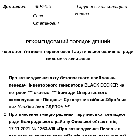
Доповідач:
ЧЕРНЄВ
–
Тарутинський селищний
голова
Сава
Степанович
РЕКОМЕНДОВАНИЙ ПОРЯДОК ДЕННИЙ
чергової п’ятдесят першої сесії Тарутинської селищної ради
восьмого скликання
Про затвердження акту безоплатного приймання-
передачі інверторного генератора BLACK DECKER на
потреби *** окремої *** бригади Оперативного
командування «Південь» Сухопутних військ Збройних
сил України (код ЄДРПОУ ***).
Про внесення змін до рішення Тарутинської селищної
ради Болградського району Одеської області від
17.11.2021 № 1363-VIII «Про затвердження Переліків
першого та другого типу об’єктів оренди комунальної