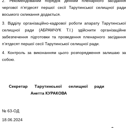
2. Рекомендований порядок денний пленарного засідання
чергової п’ятдесят першої сесії Тарутинської селищної ради
восьмого скликання додається.
3. Відділу організаційно-кадрової роботи апарату Тарутинської
селищної ради (АБРАМЧУК Т.І.) здійснити організаційне
забезпечення підготовки та проведення пленарного засідання
п’ятдесят першої сесії Тарутинської селищної ради.
4. Контроль за виконанням цього розпорядження залишаю за
собою.
Секретар Тарутинської селищної ради
Анетта КУРАКОВА
№ 63-ОД
18.06.2024