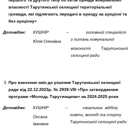
власності Тарутинської селищної територіальної
громади, які підлягають передачі в оренду на аукціоні та
без аукціону»
Доповідач:
КУШНІР
–
головний спеціаліст
з питань комунальної
Юлія Олегівна
власності
Тарутинської
селищної ради
Про
внесення змін до рішення Тарутинської селищної
ради від 22.12.2023р. № 2939-VIII «Про затвердження
програми «Молодь Тарутинщини» на 2024-2025 роки
Доповідач:
КУШНІР
–
начальник відділу
освіти, молоді та спорту
Оксана
Тарутинської селищної ради
Іванівна