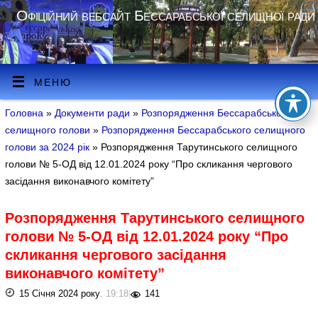
Офіційний вебсайт Бессарабської селищної ради
МЕНЮ
Головна
»
Документи ради
»
Розпорядження Бессарабського
селищного голови
»
Розпорядження Бессарабського селищного
голови за 2024 рік
» Розпорядження Тарутинського селищного
голови № 5-ОД від 12.01.2024 року “Про скликання чергового
засідання виконавчого комітету”
Розпорядження Тарутинського селищного
голови № 5-ОД від 12.01.2024 року “Про
скликання чергового засідання
виконавчого комітету”
15 Січня 2024 року
, 19:18
|
141