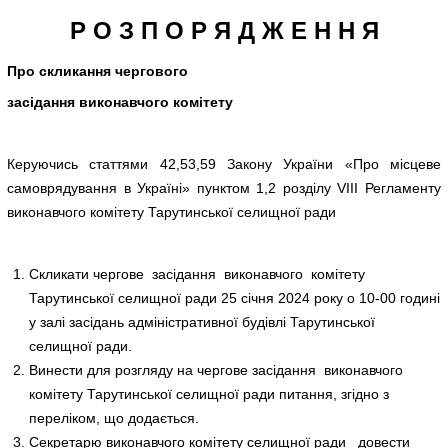
Р О З П О Р Я Д Ж Е Н Н Я
Про скликання чергового
засідання виконавчого комітету
Керуючись статтями 42,53,59 Закону України «Про місцеве
самоврядування в Україні» пунктом 1,2 розділу VIII Регламенту
виконавчого комітету Тарутинської селищної ради
Скликати чергове засідання виконавчого комітету
Тарутинської селищної ради 25 січня 2024 року о 10-00 годині
у залі засідань адміністративної будівлі Тарутинської
селищної ради.
Винести для розгляду на чергове засідання виконавчого
комітету Тарутинської селищної ради питання, згідно з
переліком, що додається.
Секретарю виконавчого комітету селищної ради довести