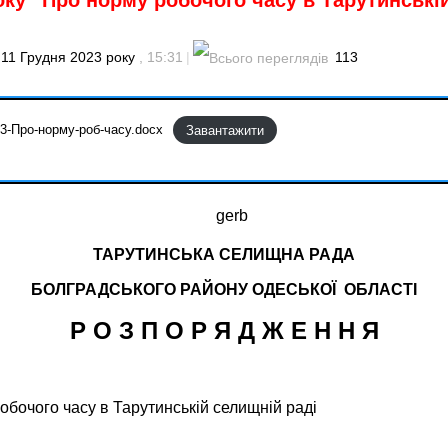
року “Про норму робочого часу в Тарутинські
11 Грудня 2023 року
, 15:31
|
113
3-Про-норму-роб-часу.docx
Завантажити
ТАРУТИНСЬКА СЕЛИЩНА РАДА
БОЛГРАДСЬКОГО РАЙОНУ
ОДЕСЬКОЇ ОБЛАСТІ
Р О З П О Р Я Д Ж Е Н Н Я
обочого часу в Тарутинській селищній раді