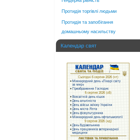
Гендерна рівність
Протидія торгівлі людьми
Протидія та запобігання
домашньому насильству
Календар свят