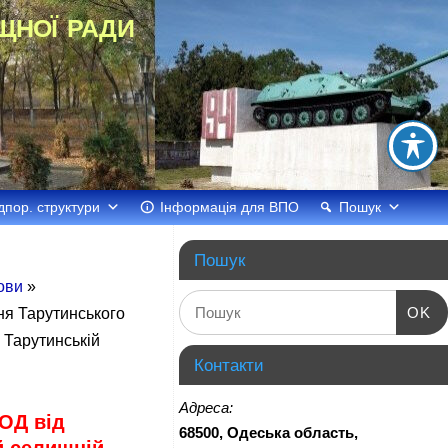
щної ради
дпор. структури
Інформація для ВПО
Пошук
Пошук
лови
»
OK
я Тарутинського
 Тарутинській
Контакти
Адреса:
ОД від
68500, Одеська область,