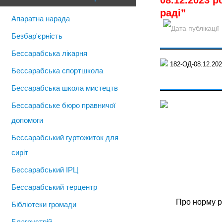
08.12.2023 
раді”
Апаратна нарада
Безбар'єрність
Бессарабська лікарня
182-ОД-08.12.202
Бессарабська спортшкола
Бессарабська школа мистецтв
Бессарабське бюро правничої
допомоги
Бессарабський гуртожиток для
сиріт
Бессарабський ІРЦ
Бессарабський терцентр
Про норму р
Бібліотеки громади
Благоустрій