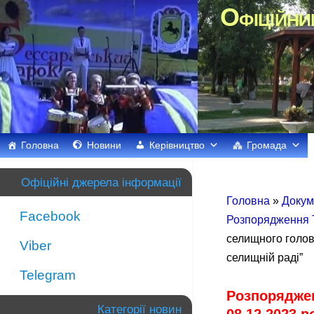
Офіційни
Головна
Новини
Керівництво
Громада
Офіційні джерела інформації
Головна
»
Докум
Facebook
Розпорядження Т
селищного голов
Viber
селищній раді”
Telegram
Розпоряджен
Категорії новин