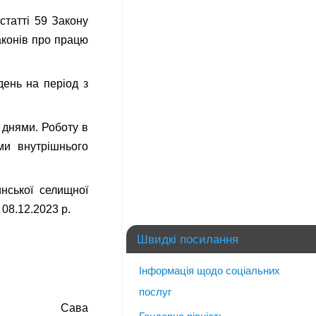
статті 59 Закону
аконів про працю
день на період з
и днями. Роботу в
ми внутрішнього
инської селищної
08.12.2023 р.
Швидкі посилання
Інформація щодо соціальних
послуг
ва Сава