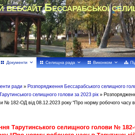
й вебсайт Бессарабської сели
Документи
Селищна рада
Виконком
Пі
енти ради
»
Розпорядження Бессарабського селищного го
арутинського селищного голови за 2023 рік
» Розпорядженн
и № 182-ОД від 08.12.2023 року “Про норму робочого часу в
ня Тарутинського селищного голови № 182-