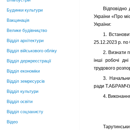
Відповідно 
Будинки культури
України «Про міс
Вакцинація
України:
Велике будівництво
1. Встанови
Відділ архітектури
25.12.2023 р. по 
Відділ військового обліку
2. Визнати п
інші робочі дн
Відділ держреєстрації
трудового розпо
Відділ економіки
3. Начальни
Відділ земресурсів
ради Т.АБРАМЧУК
Відділ культури
4. Виконанн
Відділ освіти
Відділ соцзахисту
Відео
Тару