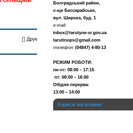
й селищній
Болградський район,
с-ще Бессарабське,
вул. Широка, буд. 1
e-mail:
inbox@tarutyne-sr.gov.ua
Друк
tarutinops@gmail.com
телефон:
(04847) 4-80-13
РЕЖИМ РОБОТИ:
пн-чт:
08:00 – 17:15
п
т:
08:00 – 16:00
Обідня перерва:
13:00 – 14:00
Корисні посилання