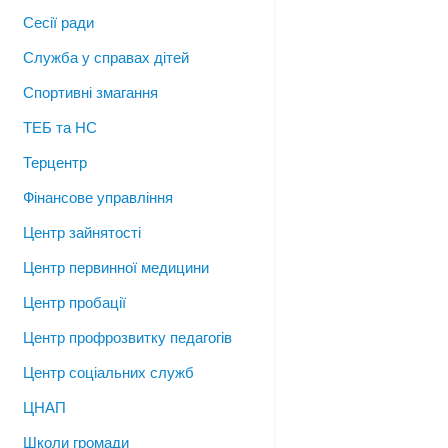
Сесії ради
Служба у справах дітей
Спортивні змагання
ТЕБ та НС
Терцентр
Фінансове управління
Центр зайнятості
Центр первинної медицини
Центр пробації
Центр профрозвитку педагогів
Центр соціальних служб
ЦНАП
Школи громади