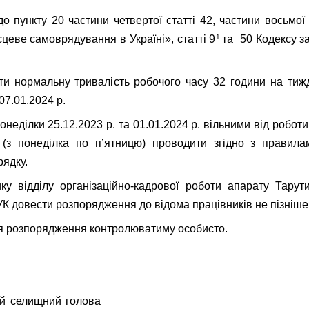
до пункту 20 частини четвертої статті 42, частини восьмої 
1
цеве самоврядування в Україні», статті 9
та 50 Кодексу з
ти нормальну тривалість робочого часу 32 години на тиж
07.01.2024 р.
онеділки 25.12.2023 р. та 01.01.2024 р. вільними від робот
і (з понеділка по п’ятницю) проводити згідно з правила
рядку.
ку відділу організаційно-кадрової роботи апарату Тарут
 довести розпорядження до відома працівників не пізніше 
я розпорядження контролюватиму особисто.
тинський селищний голо